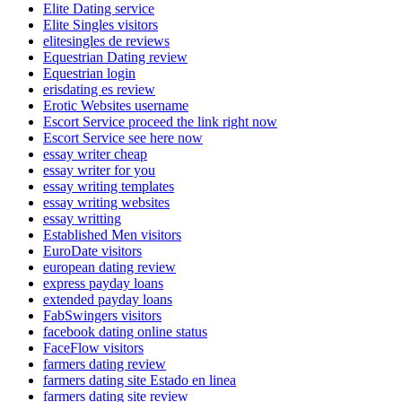
Elite Dating service
Elite Singles visitors
elitesingles de reviews
Equestrian Dating review
Equestrian login
erisdating es review
Erotic Websites username
Escort Service proceed the link right now
Escort Service see here now
essay writer cheap
essay writer for you
essay writing templates
essay writing websites
essay writting
Established Men visitors
EuroDate visitors
european dating review
express payday loans
extended payday loans
FabSwingers visitors
facebook dating online status
FaceFlow visitors
farmers dating review
farmers dating site Estado en linea
farmers dating site review