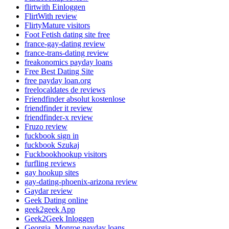
flirtwith Einloggen
FlirtWith review
FlirtyMature visitors
Foot Fetish dating site free
france-gay-dating review
france-trans-dating review
freakonomics payday loans
Free Best Dating Site
free payday loan.org
freelocaldates de reviews
Friendfinder absolut kostenlose
friendfinder it review
friendfinder-x review
Fruzo review
fuckbook sign in
fuckbook Szukaj
Fuckbookhookup visitors
furfling reviews
gay hookup sites
gay-dating-phoenix-arizona review
Gaydar review
Geek Dating online
geek2geek App
Geek2Geek Inloggen
Georgia_Monroe payday loans