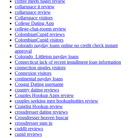
coffee meets bagel review
collarspace it review
collarspace review
Collarspace visitors
College Dating App
college-chat-rooms review
ColombianCupid reviews
ColombianCupid visitors
Colorado payday loans online no credit check instant
approval
Colorado_Littleton payday loans
Connecticut lack of recent installment loan information
connection singles visitors
Connexion visitors
continental payday loans
Cougar Dating username
country dating reviews
Couples Hookup Apps review
couples seeking men hookuphotties review
Craiglist Hookup review
crossdresser dating reviews
Crossdresser heaven buscar
crossdresser sign in
cuddli reviews
cupid reviews