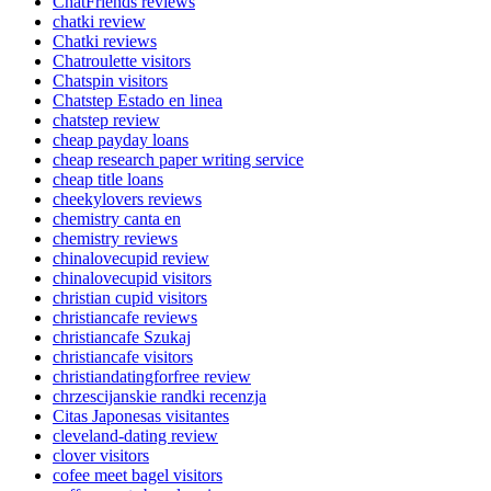
ChatFriends reviews
chatki review
Chatki reviews
Chatroulette visitors
Chatspin visitors
Chatstep Estado en linea
chatstep review
cheap payday loans
cheap research paper writing service
cheap title loans
cheekylovers reviews
chemistry canta en
chemistry reviews
chinalovecupid review
chinalovecupid visitors
christian cupid visitors
christiancafe reviews
christiancafe Szukaj
christiancafe visitors
christiandatingforfree review
chrzescijanskie randki recenzja
Citas Japonesas visitantes
cleveland-dating review
clover visitors
cofee meet bagel visitors