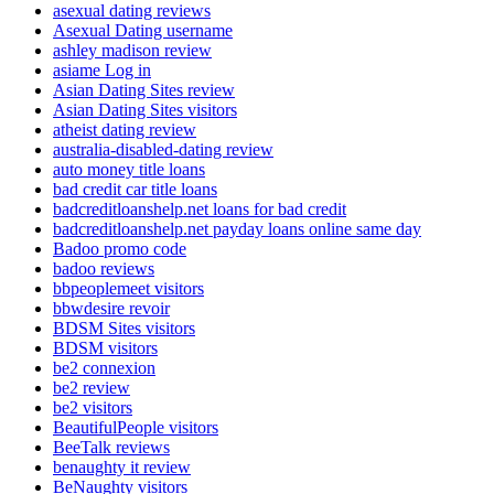
asexual dating reviews
Asexual Dating username
ashley madison review
asiame Log in
Asian Dating Sites review
Asian Dating Sites visitors
atheist dating review
australia-disabled-dating review
auto money title loans
bad credit car title loans
badcreditloanshelp.net loans for bad credit
badcreditloanshelp.net payday loans online same day
Badoo promo code
badoo reviews
bbpeoplemeet visitors
bbwdesire revoir
BDSM Sites visitors
BDSM visitors
be2 connexion
be2 review
be2 visitors
BeautifulPeople visitors
BeeTalk reviews
benaughty it review
BeNaughty visitors