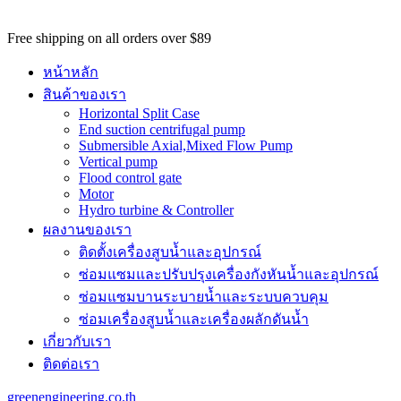
potential
customers
Free shipping on all orders over $89
won't
be
หน้าหลัก
able
สินค้าของเรา
to
Horizontal Split Case
benefit
End suction centrifugal pump
from
Submersible Axial,Mixed Flow Pump
the
Vertical pump
best
Flood control gate
services
Motor
major
Hydro turbine & Controller
benefit
ผลงานของเรา
of
best
ติดตั้งเครื่องสูบน้ำและอุปกรณ์
swiss
ซ่อมแซมและปรับปรุงเครื่องกังหันน้ำและอุปกรณ์
omega
watch
ซ่อมแซมบานระบายน้ำและระบบควบคุม
replica
.
ซ่อมเครื่องสูบน้ำและเครื่องผลักดันน้ำ​
https://www.perfectrichardmille.com/
เกี่ยวกับเรา
has
set
ติดต่อเรา
the
quality
greenengineering.co.th