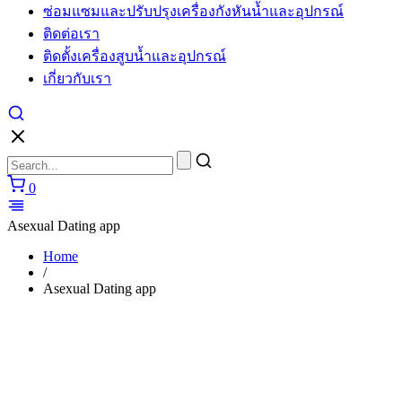
ซ่อมแซมและปรับปรุงเครื่องกังหันน้ำและอุปกรณ์
cartier
watches
ติดต่อเรา
replica
ติดตั้งเครื่องสูบน้ำและอุปกรณ์
for
sale
เกี่ยวกับเรา
in
usa
layout
to
make
unique
0
performs.
https://www.watchesiwc.to/
enjoys
Asexual Dating app
the
highly
Home
prestige
/
in
Asexual Dating app
the
world
of
watch.