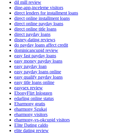
dil mill review
dine-app-inceleme visitors
direct lenders for installment loans
direct online installment loans
direct online payday loans
direct online title loans
direct payday loans
disney-dating reviews
do payday loans affect credit
dominicancupid review
easy fast payday loans
easy money payday loans
easy payday loan
easy payday loans online
easy qualify payday loans
easy title loans online
easysex review
EbonyFlirt Inloggen
edarling online status
Eharmony gratis
eharmony Szukaj
eharmony visitors
eharmony-vs-okcupid visitors
Elite Dating caldo
elite dating review