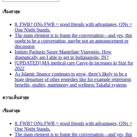
เรื่องล่าสุด
8. FWB? ONs FWB = good friends with advantages, ONs =
One Night Stands.
The main element is to frame the conversation—and yes, this
ought to be a conversation, maybe not an announcement or
discussion
Istituto Paritario Suore Mantellate Viareggio. How
dramatically am I able to get in Indianapolis, IN?
[UPDATED] MA medical care Carve-In increases in Size for
2022
As Islamic finance continues to grow, there’s likely to be a
huge departure of other remedies like for example retirement
benefits, studies, matrimony and wellness Takaful systems
ความเห็นล่าสุด
เรื่องล่าสุด
8. FWB? ONs FWB = good friends with advantages, ONs =
One Night Stands.
The main element is to frame the conversation—and yes, this