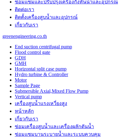
ซ่อมแซมและปรับปรุงเครื่องกังหันน้ำและอุปกรณ์
the
unique
ติดต่อเรา
purchase
ติดตั้งเครื่องสูบน้ำและอุปกรณ์
benefit
เกี่ยวกับเรา
is
probably
greenengineering.co.th
the
features
End suction centrifugal pump
of
Flood control gate
best
GDH
panerai
GMH
replica
.
Horizontal split case pump
https://www.paneraiwatches.to/
Hydro turbine & Controller
chronograph
Motor
perpetual
Sample Page
calendar
Submersible Axial,Mixed Flow Pump
mens
Vertical pump
watch.
เครื่องสูบน้ำแรงเหวี่ยงสูง
cartierwatch
usa
หน้าหลัก
instructing
เกี่ยวกับเรา
online
watchmaking
ซ่อมเครื่องสูบน้ำและเครื่องผลักดันน้ำ​
trained
ซ่อมแซมบานระบายน้ำและระบบควบคุม
professionals.