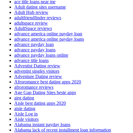
ace title loans near me
Adult dating sites username
Adult Hub review
adultfriendfinder reviews
adultspace review
AdultSpace reviews
advance america online payday loan
advance america online payday loans
advance payday loan
advance payday loans
advance payday loans online
advance title loans
Adventist Dating review
adventist singles visitors
Adventure Dating review
Afroromance best dating apps 2020
afroromance reviews
Age Gap Dating Sites beste apps
airg dating
Aisle best dating apps 2020
aisle dating
Aisle Log in
Aisle visitors
Alabama instant payday loans
Alabama lack of recent installment loan information