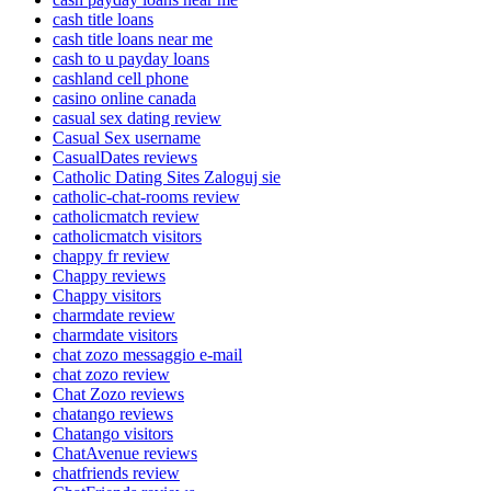
cash title loans
cash title loans near me
cash to u payday loans
cashland cell phone
casino online canada
casual sex dating review
Casual Sex username
CasualDates reviews
Catholic Dating Sites Zaloguj sie
catholic-chat-rooms review
catholicmatch review
catholicmatch visitors
chappy fr review
Chappy reviews
Chappy visitors
charmdate review
charmdate visitors
chat zozo messaggio e-mail
chat zozo review
Chat Zozo reviews
chatango reviews
Chatango visitors
ChatAvenue reviews
chatfriends review