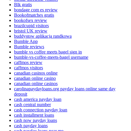
Blk gratis
bondage com es review
Bookofmatches gratis
bookofsex review
brazilcupid visitors
bristol UK review
buddystow aplikacja randkowa
Bumble App
Bumble reviews
bumble vs coffee meets bagel sign in
bumble-vs-coffee-meets-bagel username
caffmos review
caffmos visitors
canadian casinos online
canadian online casino
canadian online casinos
carolinapaydayloans.org payday loans online same day
deposit
cash america payday loan
cash central number
cash connection payday loan
cash installment loans
cash now payday loans
cash payday loans
cash payday loans near me