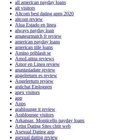
all american payday loans
alt visitors
Altcom best dating apps 2020
altcom review
Alua Estado en linea
always payday loan
amateurmatch fr review
american payday loans
american title loans
Amino prihlasit se
AmoLatina reviews
Amor en Linea review
anastasiadate review
angelreturn es review
Angelreturn review
antichat Einloggen
apex visitors
app
Apps
arablounge it review
Arablounge visitors
Arkansas_Monticello payday loans
Artist Dating Sites chtit web
Asexual Dating app
asexual dating review