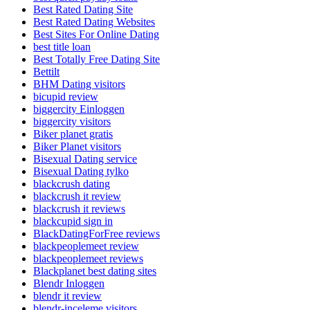
Best Rated Dating Site
Best Rated Dating Websites
Best Sites For Online Dating
best title loan
Best Totally Free Dating Site
Bettilt
BHM Dating visitors
bicupid review
biggercity Einloggen
biggercity visitors
Biker planet gratis
Biker Planet visitors
Bisexual Dating service
Bisexual Dating tylko
blackcrush dating
blackcrush it review
blackcrush it reviews
blackcupid sign in
BlackDatingForFree reviews
blackpeoplemeet review
blackpeoplemeet reviews
Blackplanet best dating sites
Blendr Inloggen
blendr it review
blendr-inceleme visitors