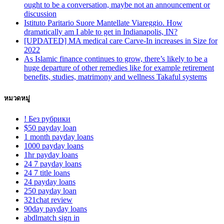
ought to be a conversation, maybe not an announcement or
discussion
Istituto Paritario Suore Mantellate Viareggio. How
dramatically am I able to get in Indianapolis, IN?
[UPDATED] MA medical care Carve-In increases in Size for
2022
As Islamic finance continues to grow, there’s likely to be a
huge departure of other remedies like for example retirement
benefits, studies, matrimony and wellness Takaful systems
หมวดหมู่
! Без рубрики
$50 payday loan
1 month payday loans
1000 payday loans
1hr payday loans
24 7 payday loans
24 7 title loans
24 payday loans
250 payday loan
321chat review
90day payday loans
abdlmatch sign in