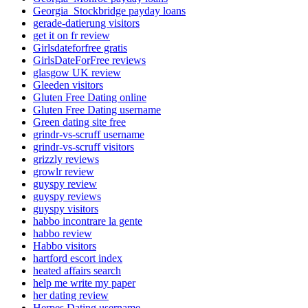
Georgia_Stockbridge payday loans
gerade-datierung visitors
get it on fr review
Girlsdateforfree gratis
GirlsDateForFree reviews
glasgow UK review
Gleeden visitors
Gluten Free Dating online
Gluten Free Dating username
Green dating site free
grindr-vs-scruff username
grindr-vs-scruff visitors
grizzly reviews
growlr review
guyspy review
guyspy reviews
guyspy visitors
habbo incontrare la gente
habbo review
Habbo visitors
hartford escort index
heated affairs search
help me write my paper
her dating review
Herpes Dating username