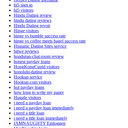
hi5 sign in
hi5 visitors
Hindu Dating review
hindu dating reviews
Hindu Dating revoir
Hinge visitors
hinge vs bumble success rate
hinge vs coffee meets bagel success rate
Hispanic Dating Sites service
hitwe reviews
honduran-chat-room review
honest payday loans
HongKongCupid visitors
honolulu-dating review
Hookup service
Hookup.com visitors
hot payday loans
how long to write my paper
Huggle visitors
i need a payday loan
i need a payday loan immediately
i need a title loan
i need a title loan immediately
IAMNAUGHTY Einloggen