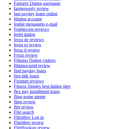
Farmers Dating username
farmersonly review
fast payday loans online
fdating account
feabie messaggio e-mail
Feabiecom reviews
feeld dating
ferzu de reviews
ferzu es review
ferzu it review
Ferzu review
Filipino Dating visitors
filipinocupid review
find payday loans
first title loans
Firstmet reviews
Fitness Singles best dating sites
flex pay installment loans
fling nome utente
fling review
flirt review
Flirt search
Flirt4free Log in
Flirt4free review
FlirtHookup review