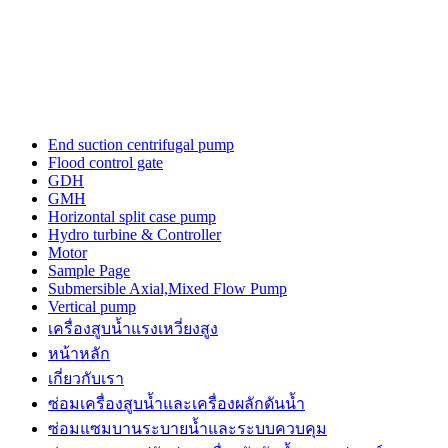
the
three-
dimensional
outline.
luxury
tagheuerwatches
issue
from
End suction centrifugal pump
the
Flood control gate
unique
GDH
trajectory
GMH
for
Horizontal split case pump
a
Hydro turbine & Controller
top
Motor
quality
Sample Page
watch
Submersible Axial,Mixed Flow Pump
maker.
Vertical pump
power
เครื่องสูบน้ำแรงเหวี่ยงสูง
is
the
หน้าหลัก
a
เกี่ยวกับเรา
sense
ซ่อมเครื่องสูบน้ำและเครื่องผลักดันน้ำ​
of
https://www.patekphilippewatches.to
ซ่อมแซมบานระบายน้ำและระบบควบคุม
reddit.