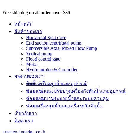
potential
customers
Free shipping on all orders over $89
won't
be
หน้าหลัก
able
สินค้าของเรา
to
Horizontal Split Case
benefit
End suction centrifugal pump
from
Submersible Axial,Mixed Flow Pump
the
Vertical pump
best
Flood control gate
services
Motor
major
Hydro turbine & Controller
benefit
ผลงานของเรา
of
best
ติดตั้งเครื่องสูบน้ำและอุปกรณ์
swiss
ซ่อมแซมและปรับปรุงเครื่องกังหันน้ำและอุปกรณ์
omega
watch
ซ่อมแซมบานระบายน้ำและระบบควบคุม
replica
.
ซ่อมเครื่องสูบน้ำและเครื่องผลักดันน้ำ​
https://www.perfectrichardmille.com/
เกี่ยวกับเรา
has
set
ติดต่อเรา
the
quality
greenengineering.co.th