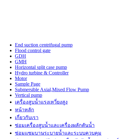
cartier
watches
replica
for
sale
in
usa
layout
End suction centrifugal pump
to
Flood control gate
make
GDH
unique
GMH
performs.
Horizontal split case pump
https://www.watchesiwc.to/
Hydro turbine & Controller
enjoys
Motor
the
Sample Page
highly
Submersible Axial,Mixed Flow Pump
prestige
Vertical pump
in
เครื่องสูบน้ำแรงเหวี่ยงสูง
the
หน้าหลัก
world
of
เกี่ยวกับเรา
watch.
ซ่อมเครื่องสูบน้ำและเครื่องผลักดันน้ำ​
ซ่อมแซมบานระบายน้ำและระบบควบคุม