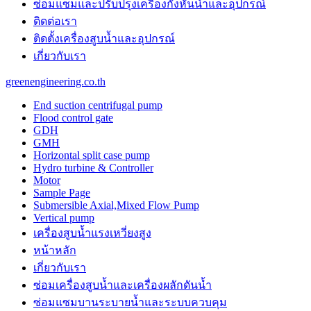
ซ่อมแซมและปรับปรุงเครื่องกังหันน้ำและอุปกรณ์
the
unique
ติดต่อเรา
purchase
ติดตั้งเครื่องสูบน้ำและอุปกรณ์
benefit
เกี่ยวกับเรา
is
probably
greenengineering.co.th
the
features
End suction centrifugal pump
of
Flood control gate
best
GDH
panerai
GMH
replica
.
Horizontal split case pump
https://www.paneraiwatches.to/
Hydro turbine & Controller
chronograph
Motor
perpetual
Sample Page
calendar
Submersible Axial,Mixed Flow Pump
mens
Vertical pump
watch.
เครื่องสูบน้ำแรงเหวี่ยงสูง
cartierwatch
usa
หน้าหลัก
instructing
เกี่ยวกับเรา
online
watchmaking
ซ่อมเครื่องสูบน้ำและเครื่องผลักดันน้ำ​
trained
ซ่อมแซมบานระบายน้ำและระบบควบคุม
professionals.