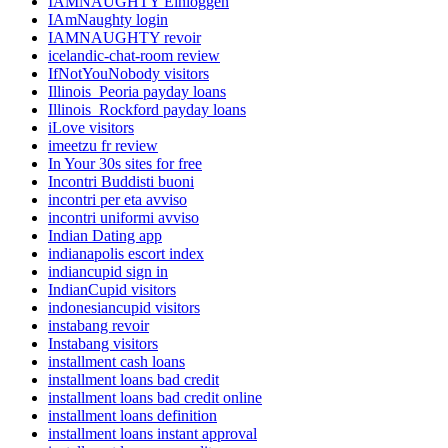
IAMNAUGHTY Einloggen
IAmNaughty login
IAMNAUGHTY revoir
icelandic-chat-room review
IfNotYouNobody visitors
Illinois_Peoria payday loans
Illinois_Rockford payday loans
iLove visitors
imeetzu fr review
In Your 30s sites for free
Incontri Buddisti buoni
incontri per eta avviso
incontri uniformi avviso
Indian Dating app
indianapolis escort index
indiancupid sign in
IndianCupid visitors
indonesiancupid visitors
instabang revoir
Instabang visitors
installment cash loans
installment loans bad credit
installment loans bad credit online
installment loans definition
installment loans instant approval