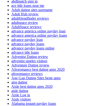
abdlmatch sign in
ace title loans near me
Adult dating sites username
Adult Hub review
adultfriendfinder reviews
adultspace review
AdultSpace reviews
advance america online payday loan
advance america online payday loans
advance payday loan
advance payday loans
advance payday loans online
advance title loans
Adventist Dating review
adventist singles visitors
Adventure Dating review
Afroromance best dating apps 2020
afroromance reviews
Age Gap Dating Sites beste apps
airg dating
Aisle best dating apps 2020
aisle dating
Aisle Log in
Aisle visitors
Alabama instant payday loans