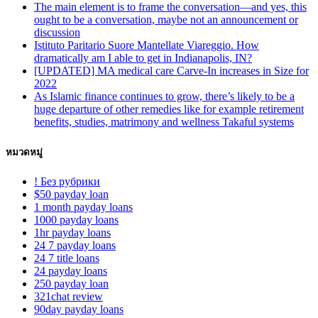
The main element is to frame the conversation—and yes, this
ought to be a conversation, maybe not an announcement or
discussion
Istituto Paritario Suore Mantellate Viareggio. How
dramatically am I able to get in Indianapolis, IN?
[UPDATED] MA medical care Carve-In increases in Size for
2022
As Islamic finance continues to grow, there’s likely to be a
huge departure of other remedies like for example retirement
benefits, studies, matrimony and wellness Takaful systems
หมวดหมู่
! Без рубрики
$50 payday loan
1 month payday loans
1000 payday loans
1hr payday loans
24 7 payday loans
24 7 title loans
24 payday loans
250 payday loan
321chat review
90day payday loans