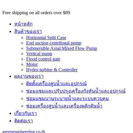
potential
customers
Free shipping on all orders over $89
won't
be
หน้าหลัก
able
สินค้าของเรา
to
Horizontal Split Case
benefit
End suction centrifugal pump
from
Submersible Axial,Mixed Flow Pump
the
Vertical pump
best
Flood control gate
services
Motor
major
Hydro turbine & Controller
benefit
ผลงานของเรา
of
best
ติดตั้งเครื่องสูบน้ำและอุปกรณ์
swiss
ซ่อมแซมและปรับปรุงเครื่องกังหันน้ำและอุปกรณ์
omega
watch
ซ่อมแซมบานระบายน้ำและระบบควบคุม
replica
.
ซ่อมเครื่องสูบน้ำและเครื่องผลักดันน้ำ​
https://www.perfectrichardmille.com/
เกี่ยวกับเรา
has
set
ติดต่อเรา
the
quality
greenengineering.co.th