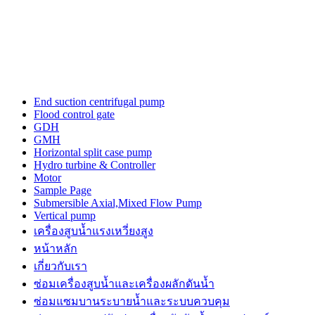
the
three-
dimensional
outline.
luxury
tagheuerwatches
issue
from
End suction centrifugal pump
the
Flood control gate
unique
GDH
trajectory
GMH
for
Horizontal split case pump
a
Hydro turbine & Controller
top
Motor
quality
Sample Page
watch
Submersible Axial,Mixed Flow Pump
maker.
Vertical pump
power
เครื่องสูบน้ำแรงเหวี่ยงสูง
is
the
หน้าหลัก
a
เกี่ยวกับเรา
sense
ซ่อมเครื่องสูบน้ำและเครื่องผลักดันน้ำ​
of
https://www.patekphilippewatches.to
ซ่อมแซมบานระบายน้ำและระบบควบคุม
reddit.