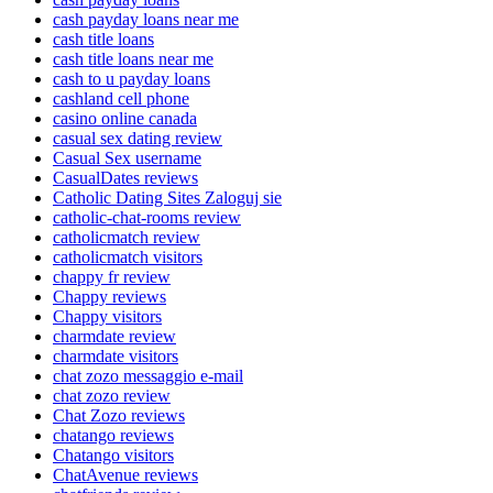
cash payday loans near me
cash title loans
cash title loans near me
cash to u payday loans
cashland cell phone
casino online canada
casual sex dating review
Casual Sex username
CasualDates reviews
Catholic Dating Sites Zaloguj sie
catholic-chat-rooms review
catholicmatch review
catholicmatch visitors
chappy fr review
Chappy reviews
Chappy visitors
charmdate review
charmdate visitors
chat zozo messaggio e-mail
chat zozo review
Chat Zozo reviews
chatango reviews
Chatango visitors
ChatAvenue reviews