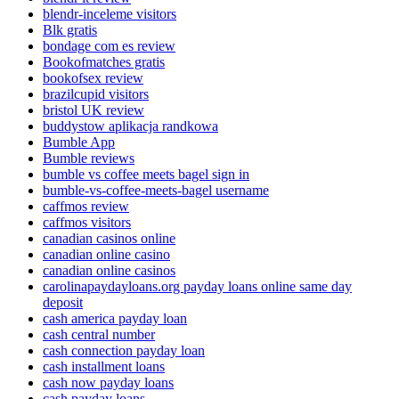
blendr-inceleme visitors
Blk gratis
bondage com es review
Bookofmatches gratis
bookofsex review
brazilcupid visitors
bristol UK review
buddystow aplikacja randkowa
Bumble App
Bumble reviews
bumble vs coffee meets bagel sign in
bumble-vs-coffee-meets-bagel username
caffmos review
caffmos visitors
canadian casinos online
canadian online casino
canadian online casinos
carolinapaydayloans.org payday loans online same day
deposit
cash america payday loan
cash central number
cash connection payday loan
cash installment loans
cash now payday loans
cash payday loans