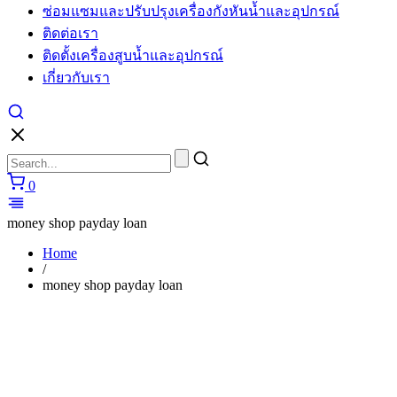
ซ่อมแซมและปรับปรุงเครื่องกังหันน้ำและอุปกรณ์
cartier
watches
ติดต่อเรา
replica
ติดตั้งเครื่องสูบน้ำและอุปกรณ์
for
sale
เกี่ยวกับเรา
in
usa
layout
to
make
unique
0
performs.
https://www.watchesiwc.to/
enjoys
money shop payday loan
the
highly
Home
prestige
/
in
money shop payday loan
the
world
of
watch.