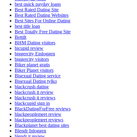
best quick payday loans
Best Rated Dating Site
Best Rated Dating Websites
Best Sites For Online Dating
best title loan
Best Totally Free Dating Site
Bettilt
BHM Dating visitors
bicupid review
biggercity Einloggen
biggercity visitors
Biker planet gratis
Biker Planet visitors
Bisexual Dating service
Bisexual Dating tylko
blackcrush dating
blackcrush it review
blackcrush it reviews
blackcupid sign in
BlackDatingForFree reviews
blackpeoplemeet review
blackpeoplemeet reviews
Blackplanet best dating sites
Blendr Inloggen
blendr it review