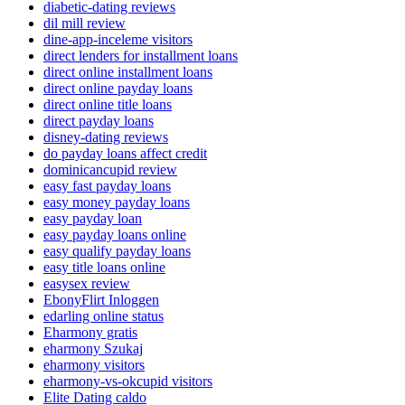
diabetic-dating reviews
dil mill review
dine-app-inceleme visitors
direct lenders for installment loans
direct online installment loans
direct online payday loans
direct online title loans
direct payday loans
disney-dating reviews
do payday loans affect credit
dominicancupid review
easy fast payday loans
easy money payday loans
easy payday loan
easy payday loans online
easy qualify payday loans
easy title loans online
easysex review
EbonyFlirt Inloggen
edarling online status
Eharmony gratis
eharmony Szukaj
eharmony visitors
eharmony-vs-okcupid visitors
Elite Dating caldo