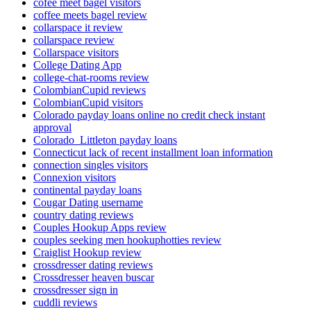
cofee meet bagel visitors
coffee meets bagel review
collarspace it review
collarspace review
Collarspace visitors
College Dating App
college-chat-rooms review
ColombianCupid reviews
ColombianCupid visitors
Colorado payday loans online no credit check instant
approval
Colorado_Littleton payday loans
Connecticut lack of recent installment loan information
connection singles visitors
Connexion visitors
continental payday loans
Cougar Dating username
country dating reviews
Couples Hookup Apps review
couples seeking men hookuphotties review
Craiglist Hookup review
crossdresser dating reviews
Crossdresser heaven buscar
crossdresser sign in
cuddli reviews