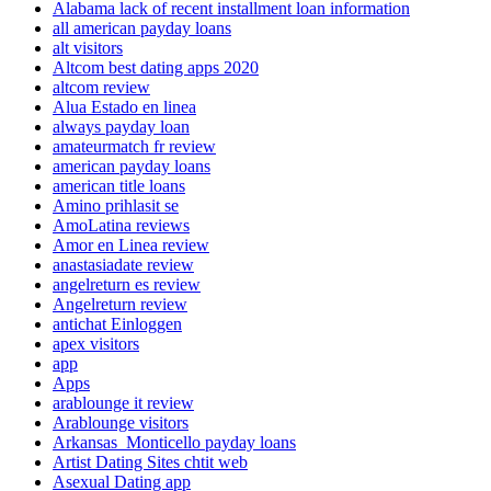
Alabama lack of recent installment loan information
all american payday loans
alt visitors
Altcom best dating apps 2020
altcom review
Alua Estado en linea
always payday loan
amateurmatch fr review
american payday loans
american title loans
Amino prihlasit se
AmoLatina reviews
Amor en Linea review
anastasiadate review
angelreturn es review
Angelreturn review
antichat Einloggen
apex visitors
app
Apps
arablounge it review
Arablounge visitors
Arkansas_Monticello payday loans
Artist Dating Sites chtit web
Asexual Dating app