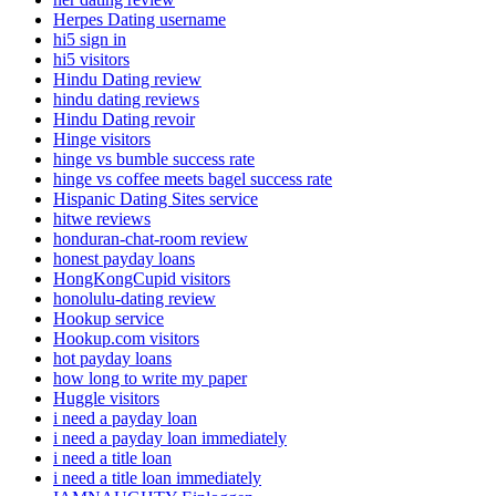
Herpes Dating username
hi5 sign in
hi5 visitors
Hindu Dating review
hindu dating reviews
Hindu Dating revoir
Hinge visitors
hinge vs bumble success rate
hinge vs coffee meets bagel success rate
Hispanic Dating Sites service
hitwe reviews
honduran-chat-room review
honest payday loans
HongKongCupid visitors
honolulu-dating review
Hookup service
Hookup.com visitors
hot payday loans
how long to write my paper
Huggle visitors
i need a payday loan
i need a payday loan immediately
i need a title loan
i need a title loan immediately