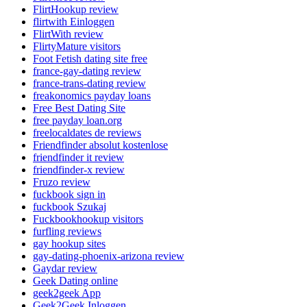
FlirtHookup review
flirtwith Einloggen
FlirtWith review
FlirtyMature visitors
Foot Fetish dating site free
france-gay-dating review
france-trans-dating review
freakonomics payday loans
Free Best Dating Site
free payday loan.org
freelocaldates de reviews
Friendfinder absolut kostenlose
friendfinder it review
friendfinder-x review
Fruzo review
fuckbook sign in
fuckbook Szukaj
Fuckbookhookup visitors
furfling reviews
gay hookup sites
gay-dating-phoenix-arizona review
Gaydar review
Geek Dating online
geek2geek App
Geek2Geek Inloggen