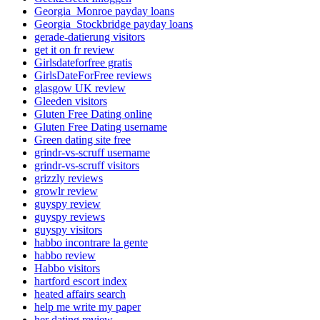
Georgia_Monroe payday loans
Georgia_Stockbridge payday loans
gerade-datierung visitors
get it on fr review
Girlsdateforfree gratis
GirlsDateForFree reviews
glasgow UK review
Gleeden visitors
Gluten Free Dating online
Gluten Free Dating username
Green dating site free
grindr-vs-scruff username
grindr-vs-scruff visitors
grizzly reviews
growlr review
guyspy review
guyspy reviews
guyspy visitors
habbo incontrare la gente
habbo review
Habbo visitors
hartford escort index
heated affairs search
help me write my paper
her dating review