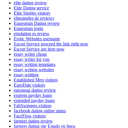
elite dating review
Elite Dating service
Elite Singles visitors
elitesingles de reviews
Equestrian Dating review
Equestrian login
erisdating es review
Erotic Websites username
Escort Service proceed the link right now
Escort Service see here now
essay writer cheap
essay writer for you
essay writing templates
essay writing websites
essay writting
Established Men visitors
EuroDate visitors
european dating review
express payday loans
extended payday loans
FabSwingers visitors
facebook dating online status
FaceFlow visitors
farmers dating review
farmers dating site Estado en linea