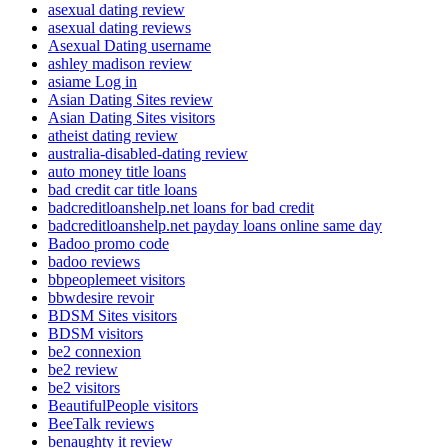
asexual dating review
asexual dating reviews
Asexual Dating username
ashley madison review
asiame Log in
Asian Dating Sites review
Asian Dating Sites visitors
atheist dating review
australia-disabled-dating review
auto money title loans
bad credit car title loans
badcreditloanshelp.net loans for bad credit
badcreditloanshelp.net payday loans online same day
Badoo promo code
badoo reviews
bbpeoplemeet visitors
bbwdesire revoir
BDSM Sites visitors
BDSM visitors
be2 connexion
be2 review
be2 visitors
BeautifulPeople visitors
BeeTalk reviews
benaughty it review