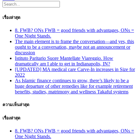
เรื่องล่าสุด
8. FWB? ONs FWB = good friends with advantages, ONs =
One Night Stands.
The main element is to frame the conversation—and yes, this
ought to be a conversation, maybe not an announcement or
discussion
Istituto Paritario Suore Mantellate Viareggio. How
dramatically am I able to get in Indianapolis, IN?
[UPDATED] MA medical care Carve-In increases in Size for
2022
As Islamic finance continues to grow, there’s likely to be a
huge departure of other remedies like for example retirement
benefits, studies, matrimony and wellness Takaful systems
ความเห็นล่าสุด
เรื่องล่าสุด
8. FWB? ONs FWB = good friends with advantages, ONs =
One Night Stands.