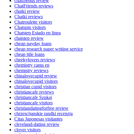
chatfriends review
ChatFriends reviews
chatki review
Chatki reviews
Chatroulette visitors
Chatspin visitors
Chatstep Estado en linea
chatstep review
cheap payday loans
cheap research paper writing service
cheap title loans
cheekylovers reviews
chemistry canta en
chemistry reviews
chinalovecupid review
chinalovecupid visitors
christian cupid visitors
christiancafe reviews
christiancafe Szukaj
christiancafe visitors
christiandatingforfree review
chrzescijanskie randki recenzja
Citas Japonesas visitantes
cleveland-dating review
clover visitors