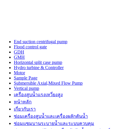
cartier
watches
replica
for
sale
in
usa
layout
End suction centrifugal pump
to
Flood control gate
make
GDH
unique
GMH
performs.
Horizontal split case pump
https://www.watchesiwc.to/
Hydro turbine & Controller
enjoys
Motor
the
Sample Page
highly
Submersible Axial,Mixed Flow Pump
prestige
Vertical pump
in
เครื่องสูบน้ำแรงเหวี่ยงสูง
the
หน้าหลัก
world
of
เกี่ยวกับเรา
watch.
ซ่อมเครื่องสูบน้ำและเครื่องผลักดันน้ำ​
ซ่อมแซมบานระบายน้ำและระบบควบคุม