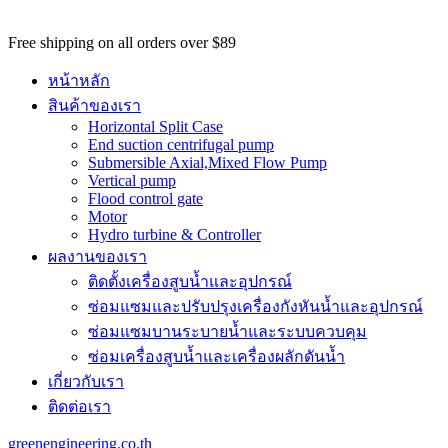
potential
customers
Free shipping on all orders over $89
won't
be
หน้าหลัก
able
สินค้าของเรา
to
Horizontal Split Case
benefit
End suction centrifugal pump
from
Submersible Axial,Mixed Flow Pump
the
Vertical pump
best
Flood control gate
services
Motor
major
Hydro turbine & Controller
benefit
ผลงานของเรา
of
best
ติดตั้งเครื่องสูบน้ำและอุปกรณ์
swiss
ซ่อมแซมและปรับปรุงเครื่องกังหันน้ำและอุปกรณ์
omega
watch
ซ่อมแซมบานระบายน้ำและระบบควบคุม
replica
.
ซ่อมเครื่องสูบน้ำและเครื่องผลักดันน้ำ​
https://www.perfectrichardmille.com/
เกี่ยวกับเรา
has
set
ติดต่อเรา
the
quality
greenengineering.co.th