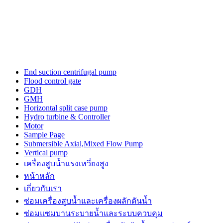
the
three-
dimensional
outline.
luxury
tagheuerwatches
issue
from
End suction centrifugal pump
the
Flood control gate
unique
GDH
trajectory
GMH
for
Horizontal split case pump
a
Hydro turbine & Controller
top
Motor
quality
Sample Page
watch
Submersible Axial,Mixed Flow Pump
maker.
Vertical pump
power
เครื่องสูบน้ำแรงเหวี่ยงสูง
is
the
หน้าหลัก
a
เกี่ยวกับเรา
sense
ซ่อมเครื่องสูบน้ำและเครื่องผลักดันน้ำ​
of
https://www.patekphilippewatches.to
ซ่อมแซมบานระบายน้ำและระบบควบคุม
reddit.