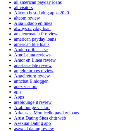
all american payday loans
alt visitors
Altcom best dating apps 2020
altcom review
Alua Estado en linea
always payday loan
amateurmatch fr review
american payday loans
american title loans
Amino prihlasit se
AmoLatina reviews
Amor en Linea review
anastasiadate review
angelreturn es review
Angelreturn review
antichat Einloggen
apex visitors
app
Apps
arablounge it review
Arablounge visitors
Arkansas_Monticello payday loans
Artist Dating Sites chtit web
Asexual Dating app
asexual dating review