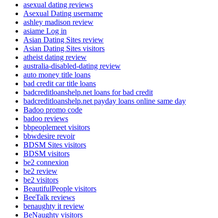
asexual dating reviews
Asexual Dating username
ashley madison review
asiame Log in
Asian Dating Sites review
Asian Dating Sites visitors
atheist dating review
australia-disabled-dating review
auto money title loans
bad credit car title loans
badcreditloanshelp.net loans for bad credit
badcreditloanshelp.net payday loans online same day
Badoo promo code
badoo reviews
bbpeoplemeet visitors
bbwdesire revoir
BDSM Sites visitors
BDSM visitors
be2 connexion
be2 review
be2 visitors
BeautifulPeople visitors
BeeTalk reviews
benaughty it review
BeNaughty visitors