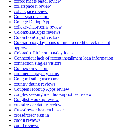
coffee meets bagel review
collarspace it review
collarspace review
Collarspace visitors
College Dating App
college-chat-rooms review
ColombianCupid reviews
ColombianCupid visitors
Colorado payday loans online no credit check instant
approval
Colorado_Littleton payday loans
Connecticut lack of recent installment loan information
connection singles visitors
Connexion visitors
continental payday loans
Cougar Dating username
country dating reviews
Couples Hookup Apps review
couples seeking men hookuphotties review
Craiglist Hookup review
crossdresser dating reviews
Crossdresser heaven buscar
crossdresser sign in
cuddli reviews
cupid reviews