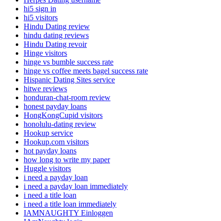
hi5 sign in
hi5 visitors
Hindu Dating review
hindu dating reviews
Hindu Dating revoir
Hinge visitors
hinge vs bumble success rate
hinge vs coffee meets bagel success rate
Hispanic Dating Sites service
hitwe reviews
honduran-chat-room review
honest payday loans
HongKongCupid visitors
honolulu-dating review
Hookup service
Hookup.com visitors
hot payday loans
how long to write my paper
Huggle visitors
i need a payday loan
i need a payday loan immediately
i need a title loan
i need a title loan immediately
IAMNAUGHTY Einloggen