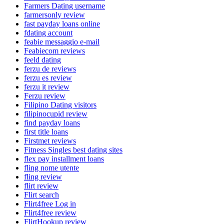
Farmers Dating username
farmersonly review
fast payday loans online
fdating account
feabie messaggio e-mail
Feabiecom reviews
feeld dating
ferzu de reviews
ferzu es review
ferzu it review
Ferzu review
Filipino Dating visitors
filipinocupid review
find payday loans
first title loans
Firstmet reviews
Fitness Singles best dating sites
flex pay installment loans
fling nome utente
fling review
flirt review
Flirt search
Flirt4free Log in
Flirt4free review
FlirtHookup review