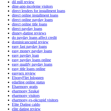
dil mill review
dine-app-inceleme visitors
direct lenders for installment loans
direct online installment loans
direct online payday loans
direct online title loans
direct payday loans
disney-dating reviews
do payday loans affect credit
dominicancupid review
easy fast payday loans
easy money payday loans
easy payday loan
easy payday loans online
easy qualify payday loans
easy title loans online
easysex review
EbonyFlirt Inloggen
edarling online status
Eharmony gratis
eharmony Szukaj
eharmony visitors
eharmony-vs-okcupid visitors
Elite Dating caldo
elite dating review