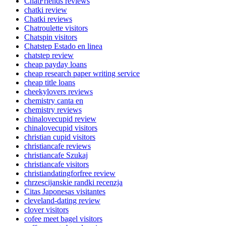
ChatFriends reviews
chatki review
Chatki reviews
Chatroulette visitors
Chatspin visitors
Chatstep Estado en linea
chatstep review
cheap payday loans
cheap research paper writing service
cheap title loans
cheekylovers reviews
chemistry canta en
chemistry reviews
chinalovecupid review
chinalovecupid visitors
christian cupid visitors
christiancafe reviews
christiancafe Szukaj
christiancafe visitors
christiandatingforfree review
chrzescijanskie randki recenzja
Citas Japonesas visitantes
cleveland-dating review
clover visitors
cofee meet bagel visitors