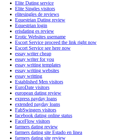
Elite Dating service
Elite Singles visitors
elitesingles de reviews
Equestrian Dating review
Equestrian login
erisdating es review
Erotic Websites username
Escort Service proceed the link right now
Escort Service see here now
essay writer cheap
essay writer for you
essay writing templates
essay writing websites
essay writting
Established Men visitors
EuroDate visitors
european dating review
express payday loans
extended payday loans
FabSwingers visitors
facebook dating online status
FaceFlow visitors
farmers dating review
farmers dating site Estado en linea
farmers dating site review