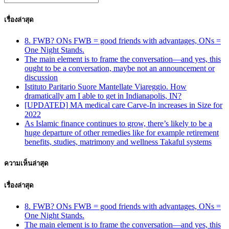
เรื่องล่าสุด
8. FWB? ONs FWB = good friends with advantages, ONs =
One Night Stands.
The main element is to frame the conversation—and yes, this
ought to be a conversation, maybe not an announcement or
discussion
Istituto Paritario Suore Mantellate Viareggio. How
dramatically am I able to get in Indianapolis, IN?
[UPDATED] MA medical care Carve-In increases in Size for
2022
As Islamic finance continues to grow, there’s likely to be a
huge departure of other remedies like for example retirement
benefits, studies, matrimony and wellness Takaful systems
ความเห็นล่าสุด
เรื่องล่าสุด
8. FWB? ONs FWB = good friends with advantages, ONs =
One Night Stands.
The main element is to frame the conversation—and yes, this