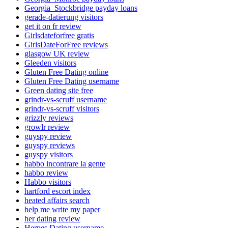
Georgia_Stockbridge payday loans
gerade-datierung visitors
get it on fr review
Girlsdateforfree gratis
GirlsDateForFree reviews
glasgow UK review
Gleeden visitors
Gluten Free Dating online
Gluten Free Dating username
Green dating site free
grindr-vs-scruff username
grindr-vs-scruff visitors
grizzly reviews
growlr review
guyspy review
guyspy reviews
guyspy visitors
habbo incontrare la gente
habbo review
Habbo visitors
hartford escort index
heated affairs search
help me write my paper
her dating review
Herpes Dating username