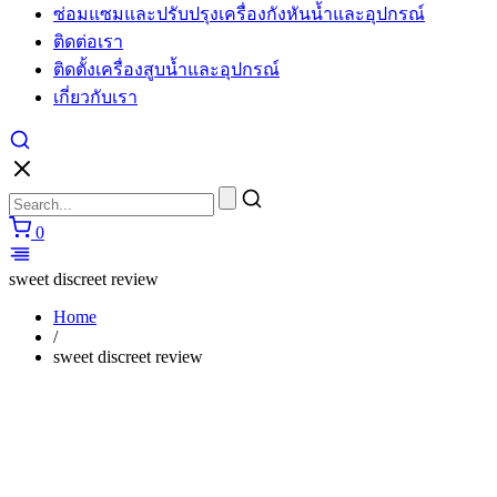
ซ่อมแซมและปรับปรุงเครื่องกังหันน้ำและอุปกรณ์
cartier
watches
ติดต่อเรา
replica
ติดตั้งเครื่องสูบน้ำและอุปกรณ์
for
sale
เกี่ยวกับเรา
in
usa
layout
to
make
unique
0
performs.
https://www.watchesiwc.to/
enjoys
sweet discreet review
the
highly
Home
prestige
/
in
sweet discreet review
the
world
of
watch.