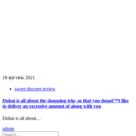
18 ตุลาคม 2021
sweet discreet review
Dubai is all about the shopping trip, so that you dona€™t like
to deliver an excessive amount of along with you
Dubai is all about…
admin