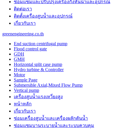
ซ่อมแซมและปรับปรุงเครื่องกังหันน้ำและอุปกรณ์
the
unique
ติดต่อเรา
purchase
ติดตั้งเครื่องสูบน้ำและอุปกรณ์
benefit
เกี่ยวกับเรา
is
probably
greenengineering.co.th
the
features
End suction centrifugal pump
of
Flood control gate
best
GDH
panerai
GMH
replica
.
Horizontal split case pump
https://www.paneraiwatches.to/
Hydro turbine & Controller
chronograph
Motor
perpetual
Sample Page
calendar
Submersible Axial,Mixed Flow Pump
mens
Vertical pump
watch.
เครื่องสูบน้ำแรงเหวี่ยงสูง
cartierwatch
usa
หน้าหลัก
instructing
เกี่ยวกับเรา
online
watchmaking
ซ่อมเครื่องสูบน้ำและเครื่องผลักดันน้ำ​
trained
ซ่อมแซมบานระบายน้ำและระบบควบคุม
professionals.