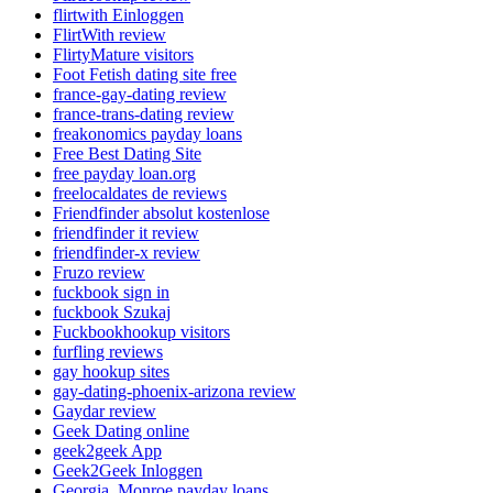
flirtwith Einloggen
FlirtWith review
FlirtyMature visitors
Foot Fetish dating site free
france-gay-dating review
france-trans-dating review
freakonomics payday loans
Free Best Dating Site
free payday loan.org
freelocaldates de reviews
Friendfinder absolut kostenlose
friendfinder it review
friendfinder-x review
Fruzo review
fuckbook sign in
fuckbook Szukaj
Fuckbookhookup visitors
furfling reviews
gay hookup sites
gay-dating-phoenix-arizona review
Gaydar review
Geek Dating online
geek2geek App
Geek2Geek Inloggen
Georgia_Monroe payday loans