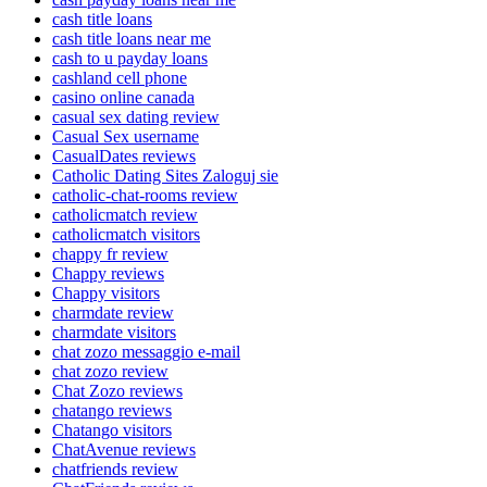
cash title loans
cash title loans near me
cash to u payday loans
cashland cell phone
casino online canada
casual sex dating review
Casual Sex username
CasualDates reviews
Catholic Dating Sites Zaloguj sie
catholic-chat-rooms review
catholicmatch review
catholicmatch visitors
chappy fr review
Chappy reviews
Chappy visitors
charmdate review
charmdate visitors
chat zozo messaggio e-mail
chat zozo review
Chat Zozo reviews
chatango reviews
Chatango visitors
ChatAvenue reviews
chatfriends review