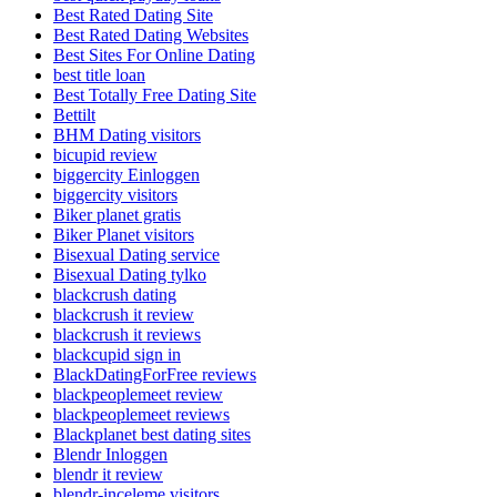
Best Rated Dating Site
Best Rated Dating Websites
Best Sites For Online Dating
best title loan
Best Totally Free Dating Site
Bettilt
BHM Dating visitors
bicupid review
biggercity Einloggen
biggercity visitors
Biker planet gratis
Biker Planet visitors
Bisexual Dating service
Bisexual Dating tylko
blackcrush dating
blackcrush it review
blackcrush it reviews
blackcupid sign in
BlackDatingForFree reviews
blackpeoplemeet review
blackpeoplemeet reviews
Blackplanet best dating sites
Blendr Inloggen
blendr it review
blendr-inceleme visitors