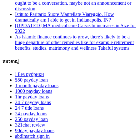
ought to be a conversation, maybe not an announcement or
discussion
Istituto Paritario Suore Mantellate Viareggio. How
dramatically am I able to get in Indianapolis, IN?
[UPDATED] MA medical care Carve-In increases in Size for
2022
As Islamic finance continues to grow, there’s likely to be a
huge departure of other remedies like for example retirement
benefits, studies, matrimony and wellness Takaful systems
หมวดหมู่
! Без рубрики
$50 payday loan
1 month payday loans
1000 payday loans
1hr payday loans
24 7 payday loans
24 7 title loans
24 payday loans
250 payday loan
321chat review
90day payday loans
abdlmatch sign in