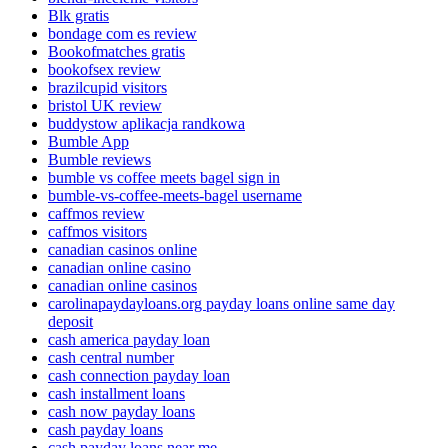
Blk gratis
bondage com es review
Bookofmatches gratis
bookofsex review
brazilcupid visitors
bristol UK review
buddystow aplikacja randkowa
Bumble App
Bumble reviews
bumble vs coffee meets bagel sign in
bumble-vs-coffee-meets-bagel username
caffmos review
caffmos visitors
canadian casinos online
canadian online casino
canadian online casinos
carolinapaydayloans.org payday loans online same day
deposit
cash america payday loan
cash central number
cash connection payday loan
cash installment loans
cash now payday loans
cash payday loans
cash payday loans near me