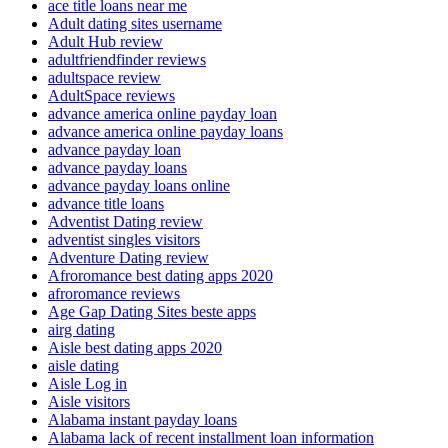
ace title loans near me
Adult dating sites username
Adult Hub review
adultfriendfinder reviews
adultspace review
AdultSpace reviews
advance america online payday loan
advance america online payday loans
advance payday loan
advance payday loans
advance payday loans online
advance title loans
Adventist Dating review
adventist singles visitors
Adventure Dating review
Afroromance best dating apps 2020
afroromance reviews
Age Gap Dating Sites beste apps
airg dating
Aisle best dating apps 2020
aisle dating
Aisle Log in
Aisle visitors
Alabama instant payday loans
Alabama lack of recent installment loan information