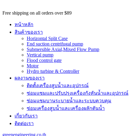
potential
customers
Free shipping on all orders over $89
won't
be
หน้าหลัก
able
สินค้าของเรา
to
Horizontal Split Case
benefit
End suction centrifugal pump
from
Submersible Axial,Mixed Flow Pump
the
Vertical pump
best
Flood control gate
services
Motor
major
Hydro turbine & Controller
benefit
ผลงานของเรา
of
best
ติดตั้งเครื่องสูบน้ำและอุปกรณ์
swiss
ซ่อมแซมและปรับปรุงเครื่องกังหันน้ำและอุปกรณ์
omega
watch
ซ่อมแซมบานระบายน้ำและระบบควบคุม
replica
.
ซ่อมเครื่องสูบน้ำและเครื่องผลักดันน้ำ​
https://www.perfectrichardmille.com/
เกี่ยวกับเรา
has
set
ติดต่อเรา
the
quality
greenengineering.co.th