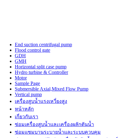
cartier
watches
replica
for
sale
in
usa
layout
End suction centrifugal pump
to
Flood control gate
make
GDH
unique
GMH
performs.
Horizontal split case pump
https://www.watchesiwc.to/
Hydro turbine & Controller
enjoys
Motor
the
Sample Page
highly
Submersible Axial,Mixed Flow Pump
prestige
Vertical pump
in
เครื่องสูบน้ำแรงเหวี่ยงสูง
the
หน้าหลัก
world
of
เกี่ยวกับเรา
watch.
ซ่อมเครื่องสูบน้ำและเครื่องผลักดันน้ำ​
ซ่อมแซมบานระบายน้ำและระบบควบคุม