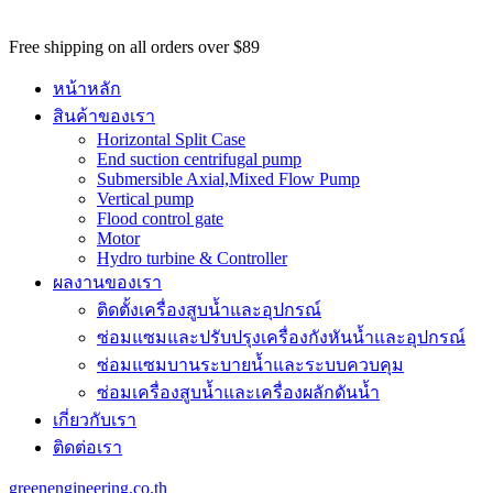
potential
customers
Free shipping on all orders over $89
won't
be
หน้าหลัก
able
สินค้าของเรา
to
Horizontal Split Case
benefit
End suction centrifugal pump
from
Submersible Axial,Mixed Flow Pump
the
Vertical pump
best
Flood control gate
services
Motor
major
Hydro turbine & Controller
benefit
ผลงานของเรา
of
best
ติดตั้งเครื่องสูบน้ำและอุปกรณ์
swiss
ซ่อมแซมและปรับปรุงเครื่องกังหันน้ำและอุปกรณ์
omega
watch
ซ่อมแซมบานระบายน้ำและระบบควบคุม
replica
.
ซ่อมเครื่องสูบน้ำและเครื่องผลักดันน้ำ​
https://www.perfectrichardmille.com/
เกี่ยวกับเรา
has
set
ติดต่อเรา
the
quality
greenengineering.co.th