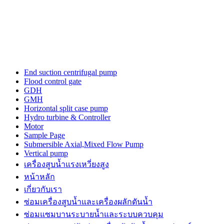
cartier
watches
replica
for
sale
in
usa
layout
End suction centrifugal pump
to
Flood control gate
make
GDH
unique
GMH
performs.
Horizontal split case pump
https://www.watchesiwc.to/
Hydro turbine & Controller
enjoys
Motor
the
Sample Page
highly
Submersible Axial,Mixed Flow Pump
prestige
Vertical pump
in
เครื่องสูบน้ำแรงเหวี่ยงสูง
the
หน้าหลัก
world
of
เกี่ยวกับเรา
watch.
ซ่อมเครื่องสูบน้ำและเครื่องผลักดันน้ำ​
ซ่อมแซมบานระบายน้ำและระบบควบคุม