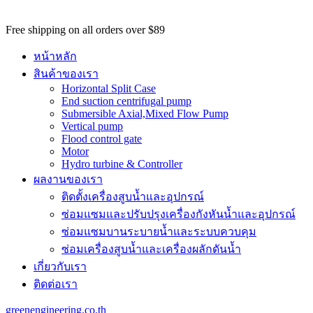
potential
customers
Free shipping on all orders over $89
won't
be
หน้าหลัก
able
สินค้าของเรา
to
Horizontal Split Case
benefit
End suction centrifugal pump
from
Submersible Axial,Mixed Flow Pump
the
Vertical pump
best
Flood control gate
services
Motor
major
Hydro turbine & Controller
benefit
ผลงานของเรา
of
best
ติดตั้งเครื่องสูบน้ำและอุปกรณ์
swiss
ซ่อมแซมและปรับปรุงเครื่องกังหันน้ำและอุปกรณ์
omega
watch
ซ่อมแซมบานระบายน้ำและระบบควบคุม
replica
.
ซ่อมเครื่องสูบน้ำและเครื่องผลักดันน้ำ​
https://www.perfectrichardmille.com/
เกี่ยวกับเรา
has
set
ติดต่อเรา
the
quality
greenengineering.co.th