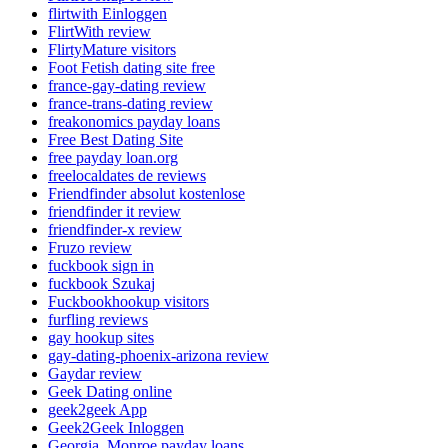
flirtwith Einloggen
FlirtWith review
FlirtyMature visitors
Foot Fetish dating site free
france-gay-dating review
france-trans-dating review
freakonomics payday loans
Free Best Dating Site
free payday loan.org
freelocaldates de reviews
Friendfinder absolut kostenlose
friendfinder it review
friendfinder-x review
Fruzo review
fuckbook sign in
fuckbook Szukaj
Fuckbookhookup visitors
furfling reviews
gay hookup sites
gay-dating-phoenix-arizona review
Gaydar review
Geek Dating online
geek2geek App
Geek2Geek Inloggen
Georgia_Monroe payday loans