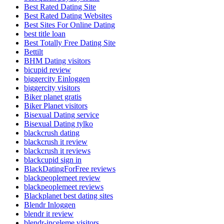
Best Rated Dating Site
Best Rated Dating Websites
Best Sites For Online Dating
best title loan
Best Totally Free Dating Site
Bettilt
BHM Dating visitors
bicupid review
biggercity Einloggen
biggercity visitors
Biker planet gratis
Biker Planet visitors
Bisexual Dating service
Bisexual Dating tylko
blackcrush dating
blackcrush it review
blackcrush it reviews
blackcupid sign in
BlackDatingForFree reviews
blackpeoplemeet review
blackpeoplemeet reviews
Blackplanet best dating sites
Blendr Inloggen
blendr it review
blendr-inceleme visitors