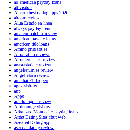
all american payday loans
alt visitors
Altcom best dating apps 2020
altcom review
Alua Estado en linea
always payday loan
amateurmatch fr review
american payday loans
american title loans
Amino prihlasit se
AmoLatina reviews
Amor en Linea review
anastasiadate review
angelreturn es review
Angelreturn review
antichat Einloggen
apex visitors
app
Apps
arablounge it review
Arablounge visitors
Arkansas_Monticello payday loans
Artist Dating Sites chtit web
Asexual Dating app
asexual dating review