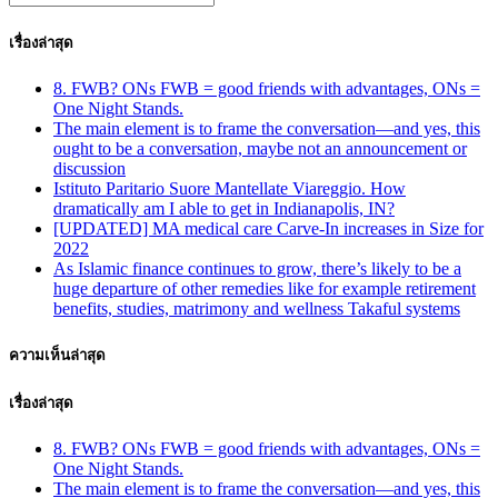
เรื่องล่าสุด
8. FWB? ONs FWB = good friends with advantages, ONs =
One Night Stands.
The main element is to frame the conversation—and yes, this
ought to be a conversation, maybe not an announcement or
discussion
Istituto Paritario Suore Mantellate Viareggio. How
dramatically am I able to get in Indianapolis, IN?
[UPDATED] MA medical care Carve-In increases in Size for
2022
As Islamic finance continues to grow, there’s likely to be a
huge departure of other remedies like for example retirement
benefits, studies, matrimony and wellness Takaful systems
ความเห็นล่าสุด
เรื่องล่าสุด
8. FWB? ONs FWB = good friends with advantages, ONs =
One Night Stands.
The main element is to frame the conversation—and yes, this