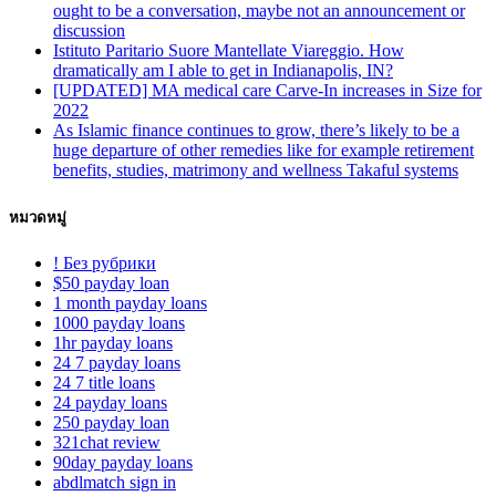
ought to be a conversation, maybe not an announcement or
discussion
Istituto Paritario Suore Mantellate Viareggio. How
dramatically am I able to get in Indianapolis, IN?
[UPDATED] MA medical care Carve-In increases in Size for
2022
As Islamic finance continues to grow, there’s likely to be a
huge departure of other remedies like for example retirement
benefits, studies, matrimony and wellness Takaful systems
หมวดหมู่
! Без рубрики
$50 payday loan
1 month payday loans
1000 payday loans
1hr payday loans
24 7 payday loans
24 7 title loans
24 payday loans
250 payday loan
321chat review
90day payday loans
abdlmatch sign in