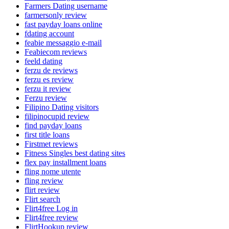
Farmers Dating username
farmersonly review
fast payday loans online
fdating account
feabie messaggio e-mail
Feabiecom reviews
feeld dating
ferzu de reviews
ferzu es review
ferzu it review
Ferzu review
Filipino Dating visitors
filipinocupid review
find payday loans
first title loans
Firstmet reviews
Fitness Singles best dating sites
flex pay installment loans
fling nome utente
fling review
flirt review
Flirt search
Flirt4free Log in
Flirt4free review
FlirtHookup review