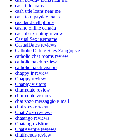
cash title loans
cash title loans near me
cash to u payday loans
cashland cell phone
casino online canada
casual sex dating review
Casual Sex username
CasualDates reviews
Catholic Dating Sites Zaloguj sie
catholic-chat-rooms review
catholicmatch review
catholicmatch visitors
chappy fr review
Chappy reviews
Chappy visitors
charmdate review
charmdate visitors
chat zozo messaggio e-mail
chat zozo review
Chat Zozo reviews
chatango reviews
Chatango visitors
ChatAvenue reviews
chatfriends review