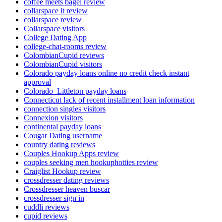
coffee meets bagel review
collarspace it review
collarspace review
Collarspace visitors
College Dating App
college-chat-rooms review
ColombianCupid reviews
ColombianCupid visitors
Colorado payday loans online no credit check instant
approval
Colorado_Littleton payday loans
Connecticut lack of recent installment loan information
connection singles visitors
Connexion visitors
continental payday loans
Cougar Dating username
country dating reviews
Couples Hookup Apps review
couples seeking men hookuphotties review
Craiglist Hookup review
crossdresser dating reviews
Crossdresser heaven buscar
crossdresser sign in
cuddli reviews
cupid reviews