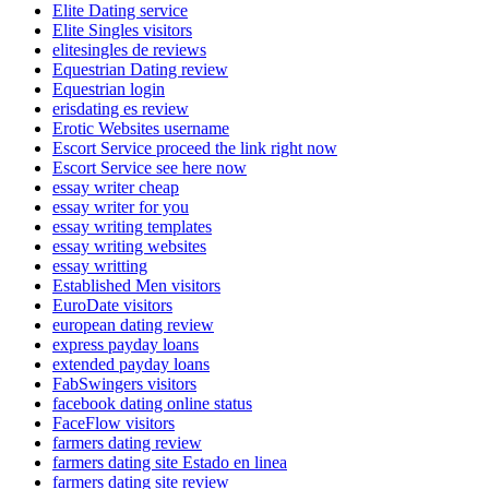
Elite Dating service
Elite Singles visitors
elitesingles de reviews
Equestrian Dating review
Equestrian login
erisdating es review
Erotic Websites username
Escort Service proceed the link right now
Escort Service see here now
essay writer cheap
essay writer for you
essay writing templates
essay writing websites
essay writting
Established Men visitors
EuroDate visitors
european dating review
express payday loans
extended payday loans
FabSwingers visitors
facebook dating online status
FaceFlow visitors
farmers dating review
farmers dating site Estado en linea
farmers dating site review