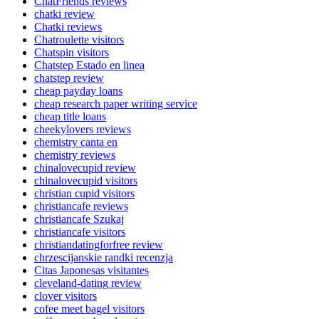
ChatFriends reviews
chatki review
Chatki reviews
Chatroulette visitors
Chatspin visitors
Chatstep Estado en linea
chatstep review
cheap payday loans
cheap research paper writing service
cheap title loans
cheekylovers reviews
chemistry canta en
chemistry reviews
chinalovecupid review
chinalovecupid visitors
christian cupid visitors
christiancafe reviews
christiancafe Szukaj
christiancafe visitors
christiandatingforfree review
chrzescijanskie randki recenzja
Citas Japonesas visitantes
cleveland-dating review
clover visitors
cofee meet bagel visitors