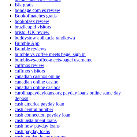
Blk gratis
bondage com es review
Bookofmatches gratis
bookofsex review
brazilcupid visitors
bristol UK review
buddystow aplikacja randkowa
Bumble App
Bumble reviews
bumble vs coffee meets bagel sign in
bumble-vs-coffee-meets-bagel username
caffmos review
caffmos visitors
canadian casinos online
canadian online casino
canadian online casinos
carolinapaydayloans.org payday loans online same day
deposit
cash america payday loan
cash central number
cash connection payday loan
cash installment loans
cash now payday loans
cash payday loans
cash payday loans near me