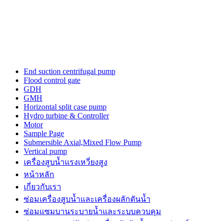
the
three-
dimensional
outline.
luxury
tagheuerwatches
issue
from
End suction centrifugal pump
the
Flood control gate
unique
GDH
trajectory
GMH
for
Horizontal split case pump
a
Hydro turbine & Controller
top
Motor
quality
Sample Page
watch
Submersible Axial,Mixed Flow Pump
maker.
Vertical pump
power
เครื่องสูบน้ำแรงเหวี่ยงสูง
is
the
หน้าหลัก
a
เกี่ยวกับเรา
sense
ซ่อมเครื่องสูบน้ำและเครื่องผลักดันน้ำ​
of
https://www.patekphilippewatches.to
ซ่อมแซมบานระบายน้ำและระบบควบคุม
reddit.