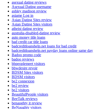
asexual dating reviews
Asexual Dating username
ashley madison review
asiame Log in
Asian Dating Sites review
Asian Dating Sites visitors
atheist dating review
australia-disabled-dating review
auto money title loans
bad credit car title loans
badcreditloanshelp.net loans for bad credit
badcreditloanshelp.net payday loans online same day
Badoo promo code
badoo reviews
bbpeoplemeet visitors
bbwdesire revoir
BDSM Sites visitors
BDSM visitors
be2 connexion
be2 review
be2 visitors
BeautifulPeople visitors
BeeTalk reviews
benaughty it review
BeNaughty visitors