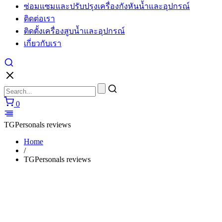
ซ่อมแซมและปรับปรุงเครื่องกังหันน้ำและอุปกรณ์
cartier
watches
ติดต่อเรา
replica
ติดตั้งเครื่องสูบน้ำและอุปกรณ์
for
sale
เกี่ยวกับเรา
in
usa
layout
to
make
unique
0
performs.
https://www.watchesiwc.to/
enjoys
TGPersonals reviews
the
highly
Home
prestige
/
in
TGPersonals reviews
the
world
of
watch.