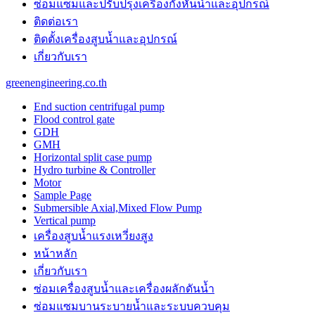
ซ่อมแซมและปรับปรุงเครื่องกังหันน้ำและอุปกรณ์
the
unique
ติดต่อเรา
purchase
ติดตั้งเครื่องสูบน้ำและอุปกรณ์
benefit
เกี่ยวกับเรา
is
probably
greenengineering.co.th
the
features
End suction centrifugal pump
of
Flood control gate
best
GDH
panerai
GMH
replica
.
Horizontal split case pump
https://www.paneraiwatches.to/
Hydro turbine & Controller
chronograph
Motor
perpetual
Sample Page
calendar
Submersible Axial,Mixed Flow Pump
mens
Vertical pump
watch.
เครื่องสูบน้ำแรงเหวี่ยงสูง
cartierwatch
usa
หน้าหลัก
instructing
เกี่ยวกับเรา
online
watchmaking
ซ่อมเครื่องสูบน้ำและเครื่องผลักดันน้ำ​
trained
ซ่อมแซมบานระบายน้ำและระบบควบคุม
professionals.