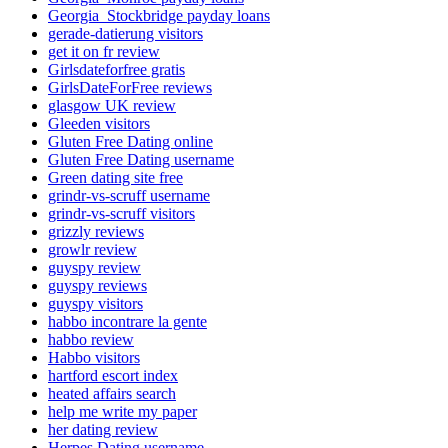
Georgia_Stockbridge payday loans
gerade-datierung visitors
get it on fr review
Girlsdateforfree gratis
GirlsDateForFree reviews
glasgow UK review
Gleeden visitors
Gluten Free Dating online
Gluten Free Dating username
Green dating site free
grindr-vs-scruff username
grindr-vs-scruff visitors
grizzly reviews
growlr review
guyspy review
guyspy reviews
guyspy visitors
habbo incontrare la gente
habbo review
Habbo visitors
hartford escort index
heated affairs search
help me write my paper
her dating review
Herpes Dating username