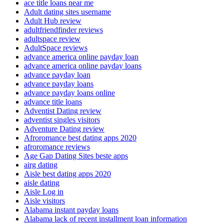
ace title loans near me
Adult dating sites username
Adult Hub review
adultfriendfinder reviews
adultspace review
AdultSpace reviews
advance america online payday loan
advance america online payday loans
advance payday loan
advance payday loans
advance payday loans online
advance title loans
Adventist Dating review
adventist singles visitors
Adventure Dating review
Afroromance best dating apps 2020
afroromance reviews
Age Gap Dating Sites beste apps
airg dating
Aisle best dating apps 2020
aisle dating
Aisle Log in
Aisle visitors
Alabama instant payday loans
Alabama lack of recent installment loan information