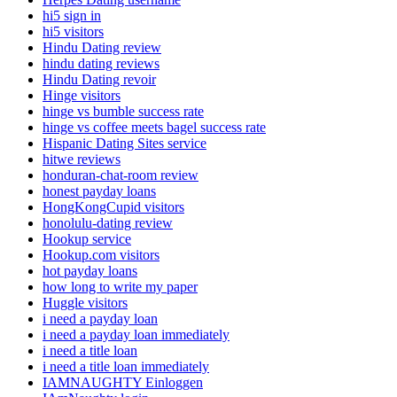
hi5 sign in
hi5 visitors
Hindu Dating review
hindu dating reviews
Hindu Dating revoir
Hinge visitors
hinge vs bumble success rate
hinge vs coffee meets bagel success rate
Hispanic Dating Sites service
hitwe reviews
honduran-chat-room review
honest payday loans
HongKongCupid visitors
honolulu-dating review
Hookup service
Hookup.com visitors
hot payday loans
how long to write my paper
Huggle visitors
i need a payday loan
i need a payday loan immediately
i need a title loan
i need a title loan immediately
IAMNAUGHTY Einloggen