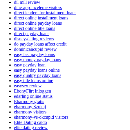
dil mill review
dine-app-inceleme visitors
direct lenders for installment loans
direct online installment loans
direct online payday loans
direct online title loans
direct payday loans
disney-dating reviews
do payday loans affect credit
dominicancupid review
easy fast payday loans
easy money payday loans
easy payday loan
easy payday loans online
easy qualify payday loans
easy title loans online
easysex review
EbonyFlirt Inloggen
edarling online status
Eharmony gratis
eharmony Szukaj
eharmony visitors
eharmony-vs-okcupid visitors
Elite Dating caldo
elite dating review