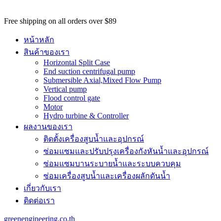
potential
customers
Free shipping on all orders over $89
won't
be
หน้าหลัก
able
สินค้าของเรา
to
Horizontal Split Case
benefit
End suction centrifugal pump
from
Submersible Axial,Mixed Flow Pump
the
Vertical pump
best
Flood control gate
services
Motor
major
Hydro turbine & Controller
benefit
ผลงานของเรา
of
best
ติดตั้งเครื่องสูบน้ำและอุปกรณ์
swiss
ซ่อมแซมและปรับปรุงเครื่องกังหันน้ำและอุปกรณ์
omega
watch
ซ่อมแซมบานระบายน้ำและระบบควบคุม
replica
.
ซ่อมเครื่องสูบน้ำและเครื่องผลักดันน้ำ​
https://www.perfectrichardmille.com/
เกี่ยวกับเรา
has
set
ติดต่อเรา
the
quality
greenengineering.co.th