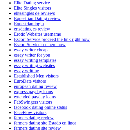
Elite Dating service
Elite Singles visitors
elitesingles de reviews
Equestrian Dating review
Equestrian login
erisdating es review
Erotic Websites username
Escort Service proceed the link right now
Escort Service see here now
essay writer cheap
essay writer for you
essay writing templates
essay writing websites
essay writting
Established Men visitors
EuroDate visitors
european dating review
express payday loans
extended payday loans
FabSwingers visitors
facebook dating online status
FaceFlow visitors
farmers dating review
farmers dating site Estado en linea
farmers dating site review