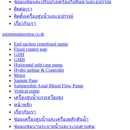
ซ่อมแซมและปรับปรุงเครื่องกังหันน้ำและอุปกรณ์
the
unique
ติดต่อเรา
purchase
ติดตั้งเครื่องสูบน้ำและอุปกรณ์
benefit
เกี่ยวกับเรา
is
probably
greenengineering.co.th
the
features
End suction centrifugal pump
of
Flood control gate
best
GDH
panerai
GMH
replica
.
Horizontal split case pump
https://www.paneraiwatches.to/
Hydro turbine & Controller
chronograph
Motor
perpetual
Sample Page
calendar
Submersible Axial,Mixed Flow Pump
mens
Vertical pump
watch.
เครื่องสูบน้ำแรงเหวี่ยงสูง
cartierwatch
usa
หน้าหลัก
instructing
เกี่ยวกับเรา
online
watchmaking
ซ่อมเครื่องสูบน้ำและเครื่องผลักดันน้ำ​
trained
ซ่อมแซมบานระบายน้ำและระบบควบคุม
professionals.