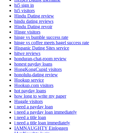
hi5 sign in
hi5 visitors
Hindu Dating review
hindu dating reviews
Hindu Dating revoir
Hinge visitors
hinge vs bumble success rate
hinge vs coffee meets bagel success rate
Hispanic Dating Sites service
hitwe reviews
honduran-chat-room review
honest payday loans
HongKongCupid visitors
honolulu-dating review
Hookup service
Hookup.com visitors
hot payday loans
how long to write my paper
Huggle visitors
i need a payday loan
i need a payday loan immediately
i need a title loan
i need a title loan immediately
IAMNAUGHTY Einloggen