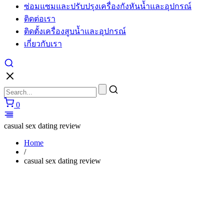
ซ่อมแซมและปรับปรุงเครื่องกังหันน้ำและอุปกรณ์
cartier
watches
ติดต่อเรา
replica
ติดตั้งเครื่องสูบน้ำและอุปกรณ์
for
sale
เกี่ยวกับเรา
in
usa
layout
to
make
unique
0
performs.
https://www.watchesiwc.to/
enjoys
casual sex dating review
the
highly
Home
prestige
/
in
casual sex dating review
the
world
of
watch.