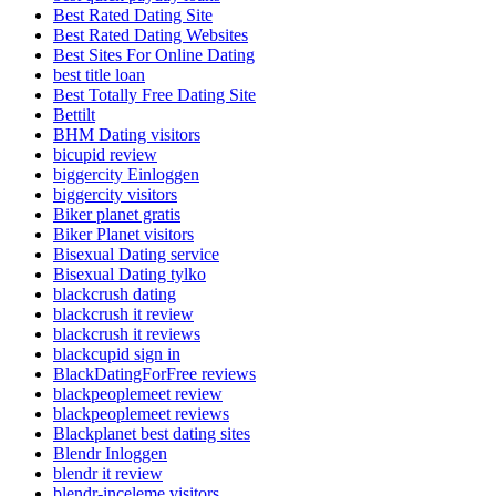
Best Rated Dating Site
Best Rated Dating Websites
Best Sites For Online Dating
best title loan
Best Totally Free Dating Site
Bettilt
BHM Dating visitors
bicupid review
biggercity Einloggen
biggercity visitors
Biker planet gratis
Biker Planet visitors
Bisexual Dating service
Bisexual Dating tylko
blackcrush dating
blackcrush it review
blackcrush it reviews
blackcupid sign in
BlackDatingForFree reviews
blackpeoplemeet review
blackpeoplemeet reviews
Blackplanet best dating sites
Blendr Inloggen
blendr it review
blendr-inceleme visitors