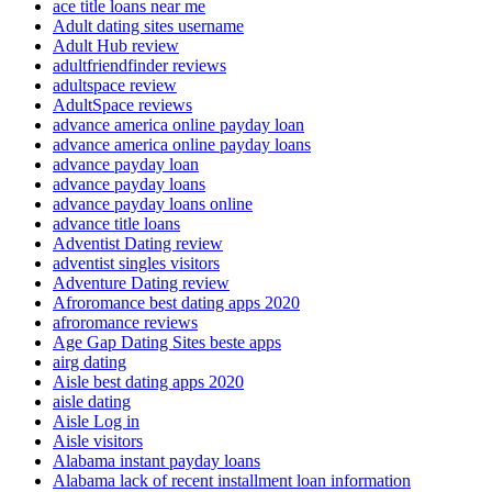
ace title loans near me
Adult dating sites username
Adult Hub review
adultfriendfinder reviews
adultspace review
AdultSpace reviews
advance america online payday loan
advance america online payday loans
advance payday loan
advance payday loans
advance payday loans online
advance title loans
Adventist Dating review
adventist singles visitors
Adventure Dating review
Afroromance best dating apps 2020
afroromance reviews
Age Gap Dating Sites beste apps
airg dating
Aisle best dating apps 2020
aisle dating
Aisle Log in
Aisle visitors
Alabama instant payday loans
Alabama lack of recent installment loan information