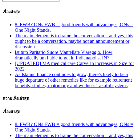
เรื่องล่าสุด
8. FWB? ONs FWB = good friends with advantages, ONs =
One Night Stands.
The main element is to frame the conversation—and yes, this
ought to be a conversation, maybe not an announcement or
discussion
Istituto Paritario Suore Mantellate Viareggio. How
dramatically am I able to get in Indianapolis, IN?
[UPDATED] MA medical care Carve-In increases in Size for
2022
As Islamic finance continues to grow, there’s likely to be a
huge departure of other remedies like for example retirement
benefits, studies, matrimony and wellness Takaful systems
ความเห็นล่าสุด
เรื่องล่าสุด
8. FWB? ONs FWB = good friends with advantages, ONs =
One Night Stands.
The main element is to frame the conversation—and yes, this