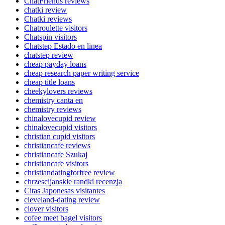
ChatFriends reviews
chatki review
Chatki reviews
Chatroulette visitors
Chatspin visitors
Chatstep Estado en linea
chatstep review
cheap payday loans
cheap research paper writing service
cheap title loans
cheekylovers reviews
chemistry canta en
chemistry reviews
chinalovecupid review
chinalovecupid visitors
christian cupid visitors
christiancafe reviews
christiancafe Szukaj
christiancafe visitors
christiandatingforfree review
chrzescijanskie randki recenzja
Citas Japonesas visitantes
cleveland-dating review
clover visitors
cofee meet bagel visitors