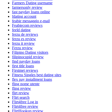
Farmers Dating username
farmersonly review
fast payday loans online
fdating account
feabie messaggio e-mail
Feabiecom reviews
feeld dating
ferzu de reviews
ferzu es review
ferzu it review
Ferzu review
Filipino Dating visitors
filipinocupid review
find payday loans
first title loans
Firstmet reviews
Fitness Singles best dating sites
flex pay installment loans
fling nome utente
fling review
flirt review
Flirt search
Flirt4free Log in
Flirt4free review
FlirtHookup review