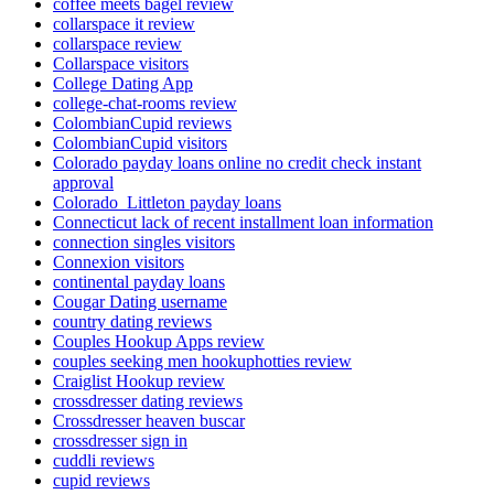
coffee meets bagel review
collarspace it review
collarspace review
Collarspace visitors
College Dating App
college-chat-rooms review
ColombianCupid reviews
ColombianCupid visitors
Colorado payday loans online no credit check instant
approval
Colorado_Littleton payday loans
Connecticut lack of recent installment loan information
connection singles visitors
Connexion visitors
continental payday loans
Cougar Dating username
country dating reviews
Couples Hookup Apps review
couples seeking men hookuphotties review
Craiglist Hookup review
crossdresser dating reviews
Crossdresser heaven buscar
crossdresser sign in
cuddli reviews
cupid reviews