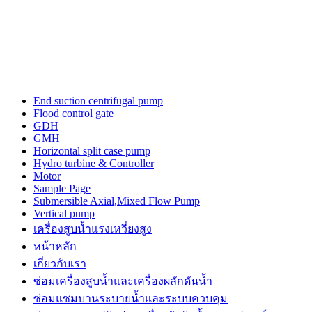
the
three-
dimensional
outline.
luxury
tagheuerwatches
issue
from
End suction centrifugal pump
the
Flood control gate
unique
GDH
trajectory
GMH
for
Horizontal split case pump
a
Hydro turbine & Controller
top
Motor
quality
Sample Page
watch
Submersible Axial,Mixed Flow Pump
maker.
Vertical pump
power
เครื่องสูบน้ำแรงเหวี่ยงสูง
is
the
หน้าหลัก
a
เกี่ยวกับเรา
sense
ซ่อมเครื่องสูบน้ำและเครื่องผลักดันน้ำ​
of
https://www.patekphilippewatches.to
ซ่อมแซมบานระบายน้ำและระบบควบคุม
reddit.