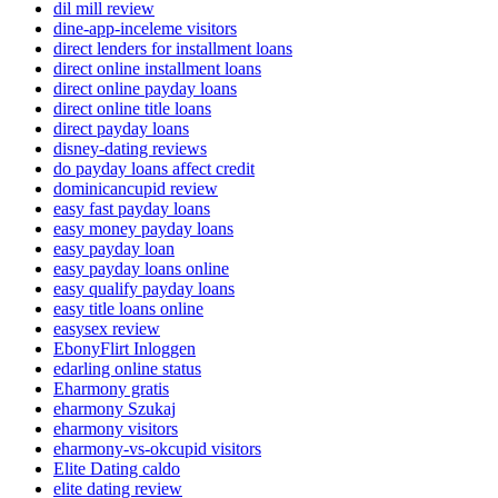
dil mill review
dine-app-inceleme visitors
direct lenders for installment loans
direct online installment loans
direct online payday loans
direct online title loans
direct payday loans
disney-dating reviews
do payday loans affect credit
dominicancupid review
easy fast payday loans
easy money payday loans
easy payday loan
easy payday loans online
easy qualify payday loans
easy title loans online
easysex review
EbonyFlirt Inloggen
edarling online status
Eharmony gratis
eharmony Szukaj
eharmony visitors
eharmony-vs-okcupid visitors
Elite Dating caldo
elite dating review