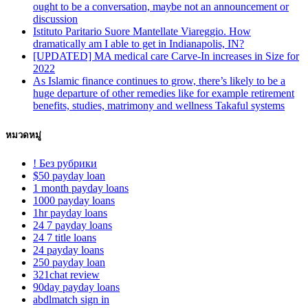
ought to be a conversation, maybe not an announcement or
discussion
Istituto Paritario Suore Mantellate Viareggio. How
dramatically am I able to get in Indianapolis, IN?
[UPDATED] MA medical care Carve-In increases in Size for
2022
As Islamic finance continues to grow, there’s likely to be a
huge departure of other remedies like for example retirement
benefits, studies, matrimony and wellness Takaful systems
หมวดหมู่
! Без рубрики
$50 payday loan
1 month payday loans
1000 payday loans
1hr payday loans
24 7 payday loans
24 7 title loans
24 payday loans
250 payday loan
321chat review
90day payday loans
abdlmatch sign in