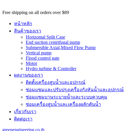
potential
customers
Free shipping on all orders over $89
won't
be
หน้าหลัก
able
สินค้าของเรา
to
Horizontal Split Case
benefit
End suction centrifugal pump
from
Submersible Axial,Mixed Flow Pump
the
Vertical pump
best
Flood control gate
services
Motor
major
Hydro turbine & Controller
benefit
ผลงานของเรา
of
best
ติดตั้งเครื่องสูบน้ำและอุปกรณ์
swiss
ซ่อมแซมและปรับปรุงเครื่องกังหันน้ำและอุปกรณ์
omega
watch
ซ่อมแซมบานระบายน้ำและระบบควบคุม
replica
.
ซ่อมเครื่องสูบน้ำและเครื่องผลักดันน้ำ​
https://www.perfectrichardmille.com/
เกี่ยวกับเรา
has
set
ติดต่อเรา
the
quality
greenengineering.co.th