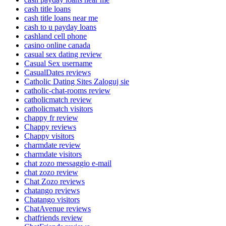
cash title loans
cash title loans near me
cash to u payday loans
cashland cell phone
casino online canada
casual sex dating review
Casual Sex username
CasualDates reviews
Catholic Dating Sites Zaloguj sie
catholic-chat-rooms review
catholicmatch review
catholicmatch visitors
chappy fr review
Chappy reviews
Chappy visitors
charmdate review
charmdate visitors
chat zozo messaggio e-mail
chat zozo review
Chat Zozo reviews
chatango reviews
Chatango visitors
ChatAvenue reviews
chatfriends review