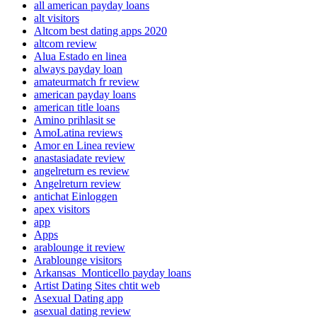
all american payday loans
alt visitors
Altcom best dating apps 2020
altcom review
Alua Estado en linea
always payday loan
amateurmatch fr review
american payday loans
american title loans
Amino prihlasit se
AmoLatina reviews
Amor en Linea review
anastasiadate review
angelreturn es review
Angelreturn review
antichat Einloggen
apex visitors
app
Apps
arablounge it review
Arablounge visitors
Arkansas_Monticello payday loans
Artist Dating Sites chtit web
Asexual Dating app
asexual dating review