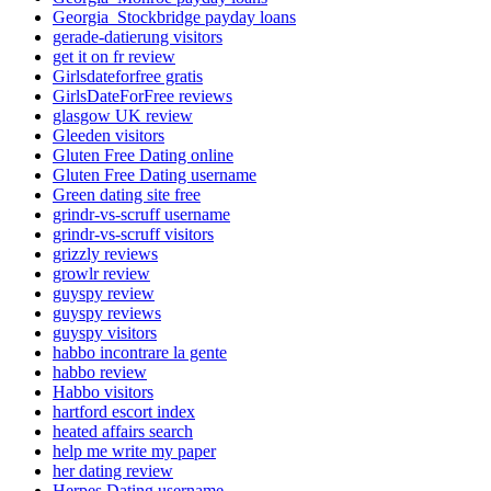
Georgia_Stockbridge payday loans
gerade-datierung visitors
get it on fr review
Girlsdateforfree gratis
GirlsDateForFree reviews
glasgow UK review
Gleeden visitors
Gluten Free Dating online
Gluten Free Dating username
Green dating site free
grindr-vs-scruff username
grindr-vs-scruff visitors
grizzly reviews
growlr review
guyspy review
guyspy reviews
guyspy visitors
habbo incontrare la gente
habbo review
Habbo visitors
hartford escort index
heated affairs search
help me write my paper
her dating review
Herpes Dating username