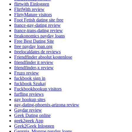
flirtwith Einloggen
FlirtWith review
FlirtyMature visitors
Foot Fetish dating site free
france-gay-dating review
france-trans-dating review
freakonomics payday loans
Free Best Dating Site
free payday loan.org
freelocaldates de reviews
Friendfinder absolut kostenlose
friendfinder it review
friendfinder-x review
Fruzo review
fuckbook sign in
fuckbook Szukaj
Fuckbookhookup visitors
furfling reviews
gay hookup sites
gay-dating-phoenix-arizona review
Gaydar review
Geek Dating online
geek2geek App
Geek2Geek Inloggen
Georgia_Monroe payday loans