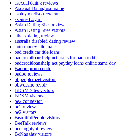
asexual dating reviews
Asexual Dating username
ashley madison review
asiame Log in
Asian Dating Sites review
Asian Dating Sites visitors
atheist dating review
australia-disabled-dating review
auto money title loans
bad credit car title loans
badcreditloanshelp.net loans for bad credit
badcreditloanshelp.net payday loans online same day
Badoo promo code
badoo reviews
bbpeoplemeet visitors
bbwdesire revoir
BDSM Sites visitors
BDSM visitors
be2 connexion
be2 review
be2 visitors
BeautifulPeople visitors
BeeTalk reviews
benaughty it review
BeNaughty visitors