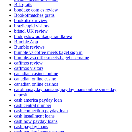
Blk gratis
bondage com es review
Bookofmatches gratis
bookofsex review
brazilcupid visitors
bristol UK review
buddystow aplikacja randkowa
Bumble App
Bumble reviews
bumble vs coffee meets bagel sign in
bumble-vs-coffee-meets-bagel username
caffmos review
caffmos visitors
canadian casinos online
canadian online casino
canadian online casinos
carolinapaydayloans.org payday loans online same day
deposit
cash america payday loan
cash central number
cash connection payday loan
cash installment loans
cash now payday loans
cash payday loans
cash payday loans near me