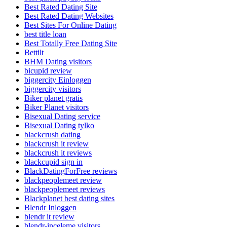
Best Rated Dating Site
Best Rated Dating Websites
Best Sites For Online Dating
best title loan
Best Totally Free Dating Site
Bettilt
BHM Dating visitors
bicupid review
biggercity Einloggen
biggercity visitors
Biker planet gratis
Biker Planet visitors
Bisexual Dating service
Bisexual Dating tylko
blackcrush dating
blackcrush it review
blackcrush it reviews
blackcupid sign in
BlackDatingForFree reviews
blackpeoplemeet review
blackpeoplemeet reviews
Blackplanet best dating sites
Blendr Inloggen
blendr it review
blendr-inceleme visitors