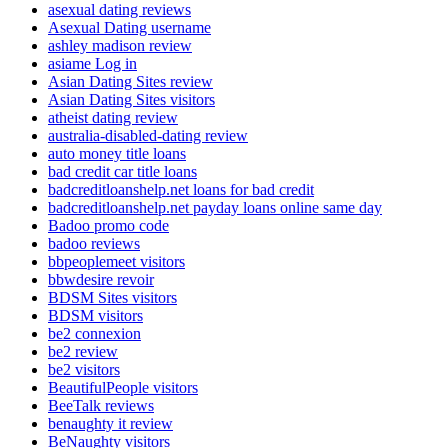
asexual dating reviews
Asexual Dating username
ashley madison review
asiame Log in
Asian Dating Sites review
Asian Dating Sites visitors
atheist dating review
australia-disabled-dating review
auto money title loans
bad credit car title loans
badcreditloanshelp.net loans for bad credit
badcreditloanshelp.net payday loans online same day
Badoo promo code
badoo reviews
bbpeoplemeet visitors
bbwdesire revoir
BDSM Sites visitors
BDSM visitors
be2 connexion
be2 review
be2 visitors
BeautifulPeople visitors
BeeTalk reviews
benaughty it review
BeNaughty visitors