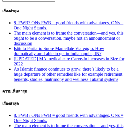
เรื่องล่าสุด
8. FWB? ONs FWB = good friends with advantages, ONs =
One Night Stands.
The main element is to frame the conversation—and yes, this
ought to be a conversation, maybe not an announcement or
discussion
Istituto Paritario Suore Mantellate Viareggio. How
dramatically am I able to get in Indianapolis, IN?
[UPDATED] MA medical care Carve-In increases in Size for
2022
As Islamic finance continues to grow, there’s likely to be a
huge departure of other remedies like for example retirement
benefits, studies, matrimony and wellness Takaful systems
ความเห็นล่าสุด
เรื่องล่าสุด
8. FWB? ONs FWB = good friends with advantages, ONs =
One Night Stands.
The main element is to frame the conversation—and yes, this