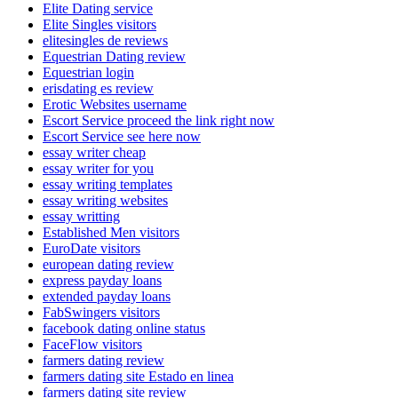
Elite Dating service
Elite Singles visitors
elitesingles de reviews
Equestrian Dating review
Equestrian login
erisdating es review
Erotic Websites username
Escort Service proceed the link right now
Escort Service see here now
essay writer cheap
essay writer for you
essay writing templates
essay writing websites
essay writting
Established Men visitors
EuroDate visitors
european dating review
express payday loans
extended payday loans
FabSwingers visitors
facebook dating online status
FaceFlow visitors
farmers dating review
farmers dating site Estado en linea
farmers dating site review