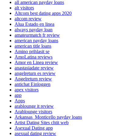
all american payday loans
alt visitors
Altcom best dating apps 2020
altcom review
Alua Estado en linea
always payday loan
amateurmatch fr review
american payday loans
american title loans
Amino prihlasit se
AmoLatina reviews
Amor en Linea review
anastasiadate review
angelreturn es review
Angelreturn review
antichat Einloggen
apex visitors
app
Apps
arablounge it review
Arablounge visitors
Arkansas_Monticello payday loans
Artist Dating Sites chtit web
Asexual Dating app
asexual dating review