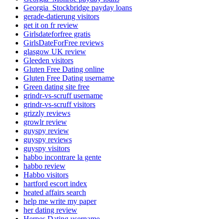
Georgia_Stockbridge payday loans
gerade-datierung visitors
get it on fr review
Girlsdateforfree gratis
GirlsDateForFree reviews
glasgow UK review
Gleeden visitors
Gluten Free Dating online
Gluten Free Dating username
Green dating site free
grindr-vs-scruff username
grindr-vs-scruff visitors
grizzly reviews
growlr review
guyspy review
guyspy reviews
guyspy visitors
habbo incontrare la gente
habbo review
Habbo visitors
hartford escort index
heated affairs search
help me write my paper
her dating review
Herpes Dating username