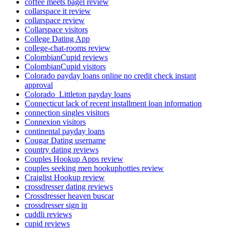
coffee meets bagel review
collarspace it review
collarspace review
Collarspace visitors
College Dating App
college-chat-rooms review
ColombianCupid reviews
ColombianCupid visitors
Colorado payday loans online no credit check instant
approval
Colorado_Littleton payday loans
Connecticut lack of recent installment loan information
connection singles visitors
Connexion visitors
continental payday loans
Cougar Dating username
country dating reviews
Couples Hookup Apps review
couples seeking men hookuphotties review
Craiglist Hookup review
crossdresser dating reviews
Crossdresser heaven buscar
crossdresser sign in
cuddli reviews
cupid reviews