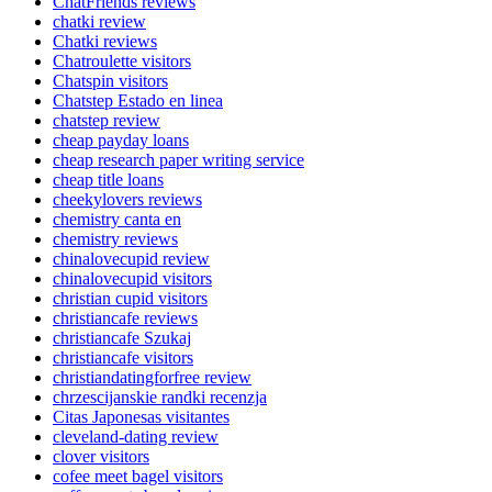
ChatFriends reviews
chatki review
Chatki reviews
Chatroulette visitors
Chatspin visitors
Chatstep Estado en linea
chatstep review
cheap payday loans
cheap research paper writing service
cheap title loans
cheekylovers reviews
chemistry canta en
chemistry reviews
chinalovecupid review
chinalovecupid visitors
christian cupid visitors
christiancafe reviews
christiancafe Szukaj
christiancafe visitors
christiandatingforfree review
chrzescijanskie randki recenzja
Citas Japonesas visitantes
cleveland-dating review
clover visitors
cofee meet bagel visitors