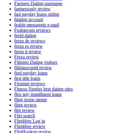
Farmers Dating username
farmersonly review
fast payday loans online
fdating account
feabie messaggio e-mail
Feabiecom reviews
feeld dating
ferzu de reviews
ferzu es review
ferzu it review
Ferzu review
Filipino Dating visitors
filipinocupid review
find payday loans
first title loans
Firstmet reviews
Fitness Singles best dating sites
flex pay installment loans
fling nome utente
fling review
flirt review
Flirt search
Flirt4free Log in
Flirt4free review
FlirtHookup review