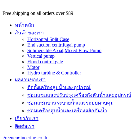
potential
customers
Free shipping on all orders over $89
won't
be
หน้าหลัก
able
สินค้าของเรา
to
Horizontal Split Case
benefit
End suction centrifugal pump
from
Submersible Axial,Mixed Flow Pump
the
Vertical pump
best
Flood control gate
services
Motor
major
Hydro turbine & Controller
benefit
ผลงานของเรา
of
best
ติดตั้งเครื่องสูบน้ำและอุปกรณ์
swiss
ซ่อมแซมและปรับปรุงเครื่องกังหันน้ำและอุปกรณ์
omega
watch
ซ่อมแซมบานระบายน้ำและระบบควบคุม
replica
.
ซ่อมเครื่องสูบน้ำและเครื่องผลักดันน้ำ​
https://www.perfectrichardmille.com/
เกี่ยวกับเรา
has
set
ติดต่อเรา
the
quality
greenengineering.co.th