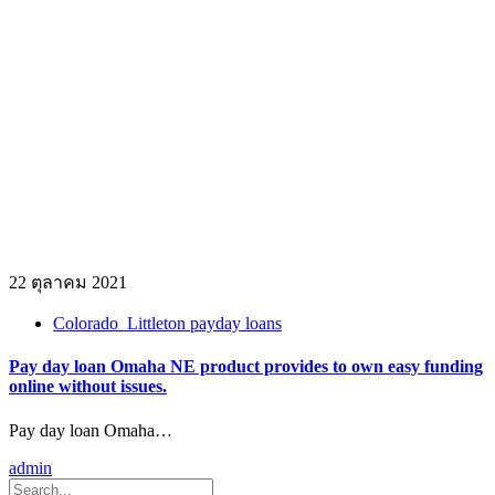
22 ตุลาคม 2021
Colorado_Littleton payday loans
Pay day loan Omaha NE product provides to own easy funding
online without issues.
Pay day loan Omaha…
admin