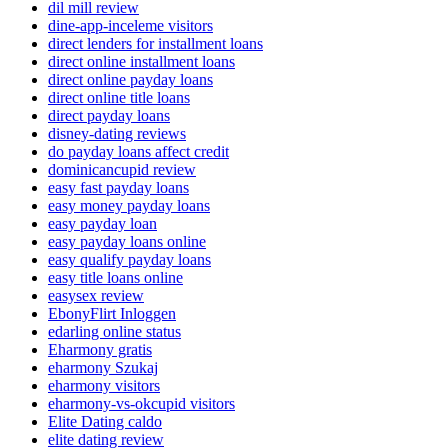
dil mill review
dine-app-inceleme visitors
direct lenders for installment loans
direct online installment loans
direct online payday loans
direct online title loans
direct payday loans
disney-dating reviews
do payday loans affect credit
dominicancupid review
easy fast payday loans
easy money payday loans
easy payday loan
easy payday loans online
easy qualify payday loans
easy title loans online
easysex review
EbonyFlirt Inloggen
edarling online status
Eharmony gratis
eharmony Szukaj
eharmony visitors
eharmony-vs-okcupid visitors
Elite Dating caldo
elite dating review