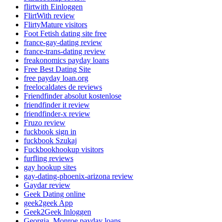
flirtwith Einloggen
FlirtWith review
FlirtyMature visitors
Foot Fetish dating site free
france-gay-dating review
france-trans-dating review
freakonomics payday loans
Free Best Dating Site
free payday loan.org
freelocaldates de reviews
Friendfinder absolut kostenlose
friendfinder it review
friendfinder-x review
Fruzo review
fuckbook sign in
fuckbook Szukaj
Fuckbookhookup visitors
furfling reviews
gay hookup sites
gay-dating-phoenix-arizona review
Gaydar review
Geek Dating online
geek2geek App
Geek2Geek Inloggen
Georgia_Monroe payday loans