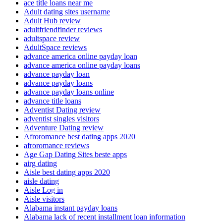
ace title loans near me
Adult dating sites username
Adult Hub review
adultfriendfinder reviews
adultspace review
AdultSpace reviews
advance america online payday loan
advance america online payday loans
advance payday loan
advance payday loans
advance payday loans online
advance title loans
Adventist Dating review
adventist singles visitors
Adventure Dating review
Afroromance best dating apps 2020
afroromance reviews
Age Gap Dating Sites beste apps
airg dating
Aisle best dating apps 2020
aisle dating
Aisle Log in
Aisle visitors
Alabama instant payday loans
Alabama lack of recent installment loan information