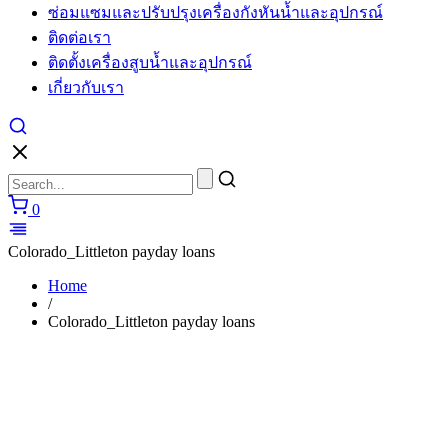
ซ่อมแซมและปรับปรุงเครื่องกังหันน้ำและอุปกรณ์
cartier
watches
ติดต่อเรา
replica
ติดตั้งเครื่องสูบน้ำและอุปกรณ์
for
sale
เกี่ยวกับเรา
in
usa
layout
to
make
unique
0
performs.
https://www.watchesiwc.to/
enjoys
Colorado_Littleton payday loans
the
highly
Home
prestige
/
in
Colorado_Littleton payday loans
the
world
of
watch.