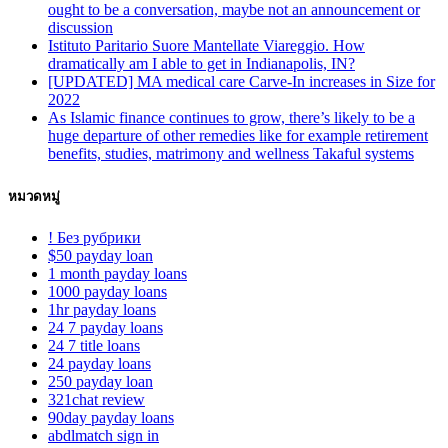
ought to be a conversation, maybe not an announcement or
discussion
Istituto Paritario Suore Mantellate Viareggio. How
dramatically am I able to get in Indianapolis, IN?
[UPDATED] MA medical care Carve-In increases in Size for
2022
As Islamic finance continues to grow, there’s likely to be a
huge departure of other remedies like for example retirement
benefits, studies, matrimony and wellness Takaful systems
หมวดหมู่
! Без рубрики
$50 payday loan
1 month payday loans
1000 payday loans
1hr payday loans
24 7 payday loans
24 7 title loans
24 payday loans
250 payday loan
321chat review
90day payday loans
abdlmatch sign in