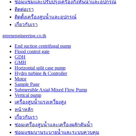
ซ่อมแซมและปรับปรุงเครื่องกังหันน้ำและอุปกรณ์
the
unique
ติดต่อเรา
purchase
ติดตั้งเครื่องสูบน้ำและอุปกรณ์
benefit
เกี่ยวกับเรา
is
probably
greenengineering.co.th
the
features
End suction centrifugal pump
of
Flood control gate
best
GDH
panerai
GMH
replica
.
Horizontal split case pump
https://www.paneraiwatches.to/
Hydro turbine & Controller
chronograph
Motor
perpetual
Sample Page
calendar
Submersible Axial,Mixed Flow Pump
mens
Vertical pump
watch.
เครื่องสูบน้ำแรงเหวี่ยงสูง
cartierwatch
usa
หน้าหลัก
instructing
เกี่ยวกับเรา
online
watchmaking
ซ่อมเครื่องสูบน้ำและเครื่องผลักดันน้ำ​
trained
ซ่อมแซมบานระบายน้ำและระบบควบคุม
professionals.