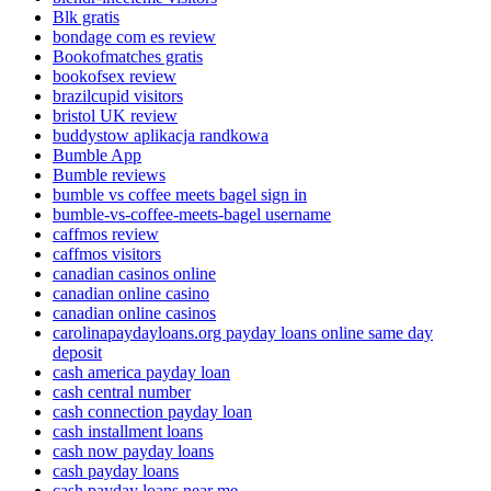
Blk gratis
bondage com es review
Bookofmatches gratis
bookofsex review
brazilcupid visitors
bristol UK review
buddystow aplikacja randkowa
Bumble App
Bumble reviews
bumble vs coffee meets bagel sign in
bumble-vs-coffee-meets-bagel username
caffmos review
caffmos visitors
canadian casinos online
canadian online casino
canadian online casinos
carolinapaydayloans.org payday loans online same day
deposit
cash america payday loan
cash central number
cash connection payday loan
cash installment loans
cash now payday loans
cash payday loans
cash payday loans near me