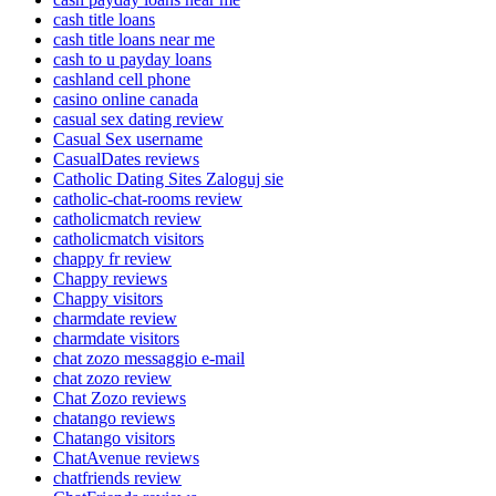
cash title loans
cash title loans near me
cash to u payday loans
cashland cell phone
casino online canada
casual sex dating review
Casual Sex username
CasualDates reviews
Catholic Dating Sites Zaloguj sie
catholic-chat-rooms review
catholicmatch review
catholicmatch visitors
chappy fr review
Chappy reviews
Chappy visitors
charmdate review
charmdate visitors
chat zozo messaggio e-mail
chat zozo review
Chat Zozo reviews
chatango reviews
Chatango visitors
ChatAvenue reviews
chatfriends review