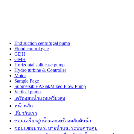
the
three-
dimensional
outline.
luxury
tagheuerwatches
issue
from
End suction centrifugal pump
the
Flood control gate
unique
GDH
trajectory
GMH
for
Horizontal split case pump
a
Hydro turbine & Controller
top
Motor
quality
Sample Page
watch
Submersible Axial,Mixed Flow Pump
maker.
Vertical pump
power
เครื่องสูบน้ำแรงเหวี่ยงสูง
is
the
หน้าหลัก
a
เกี่ยวกับเรา
sense
ซ่อมเครื่องสูบน้ำและเครื่องผลักดันน้ำ​
of
https://www.patekphilippewatches.to
ซ่อมแซมบานระบายน้ำและระบบควบคุม
reddit.