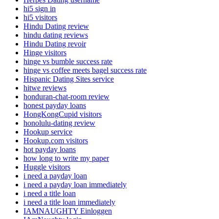
hi5 sign in
hi5 visitors
Hindu Dating review
hindu dating reviews
Hindu Dating revoir
Hinge visitors
hinge vs bumble success rate
hinge vs coffee meets bagel success rate
Hispanic Dating Sites service
hitwe reviews
honduran-chat-room review
honest payday loans
HongKongCupid visitors
honolulu-dating review
Hookup service
Hookup.com visitors
hot payday loans
how long to write my paper
Huggle visitors
i need a payday loan
i need a payday loan immediately
i need a title loan
i need a title loan immediately
IAMNAUGHTY Einloggen