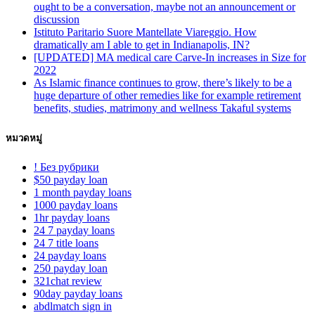
ought to be a conversation, maybe not an announcement or
discussion
Istituto Paritario Suore Mantellate Viareggio. How
dramatically am I able to get in Indianapolis, IN?
[UPDATED] MA medical care Carve-In increases in Size for
2022
As Islamic finance continues to grow, there’s likely to be a
huge departure of other remedies like for example retirement
benefits, studies, matrimony and wellness Takaful systems
หมวดหมู่
! Без рубрики
$50 payday loan
1 month payday loans
1000 payday loans
1hr payday loans
24 7 payday loans
24 7 title loans
24 payday loans
250 payday loan
321chat review
90day payday loans
abdlmatch sign in