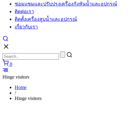
ซ่อมแซมและปรับปรุงเครื่องกังหันน้ำและอุปกรณ์
cartier
watches
ติดต่อเรา
replica
ติดตั้งเครื่องสูบน้ำและอุปกรณ์
for
sale
เกี่ยวกับเรา
in
usa
layout
to
make
unique
0
performs.
https://www.watchesiwc.to/
enjoys
Hinge visitors
the
highly
Home
prestige
/
in
Hinge visitors
the
world
of
watch.