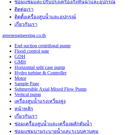
ซ่อมแซมและปรับปรุงเครื่องกังหันน้ำและอุปกรณ์
the
unique
ติดต่อเรา
purchase
ติดตั้งเครื่องสูบน้ำและอุปกรณ์
benefit
เกี่ยวกับเรา
is
probably
greenengineering.co.th
the
features
End suction centrifugal pump
of
Flood control gate
best
GDH
panerai
GMH
replica
.
Horizontal split case pump
https://www.paneraiwatches.to/
Hydro turbine & Controller
chronograph
Motor
perpetual
Sample Page
calendar
Submersible Axial,Mixed Flow Pump
mens
Vertical pump
watch.
เครื่องสูบน้ำแรงเหวี่ยงสูง
cartierwatch
usa
หน้าหลัก
instructing
เกี่ยวกับเรา
online
watchmaking
ซ่อมเครื่องสูบน้ำและเครื่องผลักดันน้ำ​
trained
ซ่อมแซมบานระบายน้ำและระบบควบคุม
professionals.