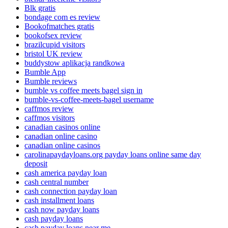
Blk gratis
bondage com es review
Bookofmatches gratis
bookofsex review
brazilcupid visitors
bristol UK review
buddystow aplikacja randkowa
Bumble App
Bumble reviews
bumble vs coffee meets bagel sign in
bumble-vs-coffee-meets-bagel username
caffmos review
caffmos visitors
canadian casinos online
canadian online casino
canadian online casinos
carolinapaydayloans.org payday loans online same day
deposit
cash america payday loan
cash central number
cash connection payday loan
cash installment loans
cash now payday loans
cash payday loans
cash payday loans near me