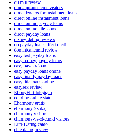
dil mill review
dine-app-inceleme visitors
direct lenders for installment loans
direct online installment loans
direct online payday loans
direct online title loans
direct payday loans
disney-dating reviews
do payday loans affect credit
dominicancupid review
easy fast payday loans
easy money payday loans
easy payday loan
easy payday loans online
easy qualify payday loans
easy title loans online
easysex review
EbonyFlirt Inloggen
edarling online status
Eharmony gratis
eharmony Szukaj
eharmony visitors
eharmony-vs-okcupid visitors
Elite Dating caldo
elite dating review