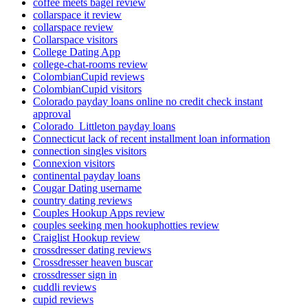
coffee meets bagel review
collarspace it review
collarspace review
Collarspace visitors
College Dating App
college-chat-rooms review
ColombianCupid reviews
ColombianCupid visitors
Colorado payday loans online no credit check instant
approval
Colorado_Littleton payday loans
Connecticut lack of recent installment loan information
connection singles visitors
Connexion visitors
continental payday loans
Cougar Dating username
country dating reviews
Couples Hookup Apps review
couples seeking men hookuphotties review
Craiglist Hookup review
crossdresser dating reviews
Crossdresser heaven buscar
crossdresser sign in
cuddli reviews
cupid reviews