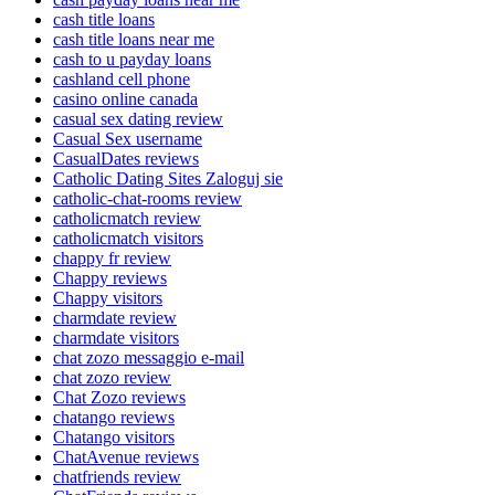
cash title loans
cash title loans near me
cash to u payday loans
cashland cell phone
casino online canada
casual sex dating review
Casual Sex username
CasualDates reviews
Catholic Dating Sites Zaloguj sie
catholic-chat-rooms review
catholicmatch review
catholicmatch visitors
chappy fr review
Chappy reviews
Chappy visitors
charmdate review
charmdate visitors
chat zozo messaggio e-mail
chat zozo review
Chat Zozo reviews
chatango reviews
Chatango visitors
ChatAvenue reviews
chatfriends review