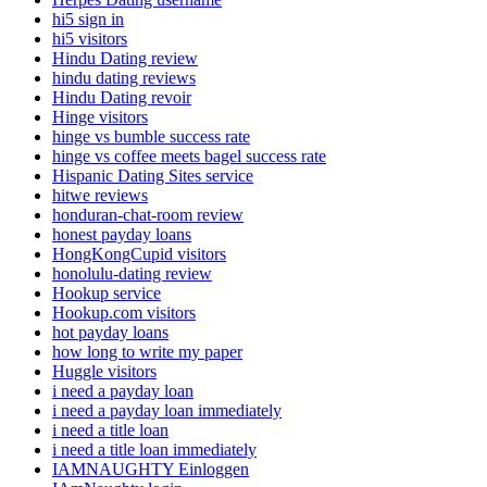
hi5 sign in
hi5 visitors
Hindu Dating review
hindu dating reviews
Hindu Dating revoir
Hinge visitors
hinge vs bumble success rate
hinge vs coffee meets bagel success rate
Hispanic Dating Sites service
hitwe reviews
honduran-chat-room review
honest payday loans
HongKongCupid visitors
honolulu-dating review
Hookup service
Hookup.com visitors
hot payday loans
how long to write my paper
Huggle visitors
i need a payday loan
i need a payday loan immediately
i need a title loan
i need a title loan immediately
IAMNAUGHTY Einloggen