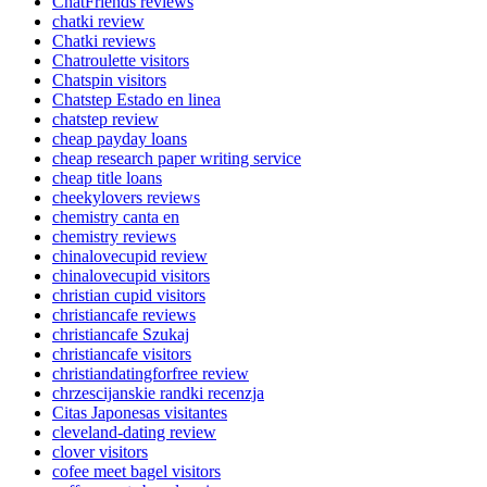
ChatFriends reviews
chatki review
Chatki reviews
Chatroulette visitors
Chatspin visitors
Chatstep Estado en linea
chatstep review
cheap payday loans
cheap research paper writing service
cheap title loans
cheekylovers reviews
chemistry canta en
chemistry reviews
chinalovecupid review
chinalovecupid visitors
christian cupid visitors
christiancafe reviews
christiancafe Szukaj
christiancafe visitors
christiandatingforfree review
chrzescijanskie randki recenzja
Citas Japonesas visitantes
cleveland-dating review
clover visitors
cofee meet bagel visitors