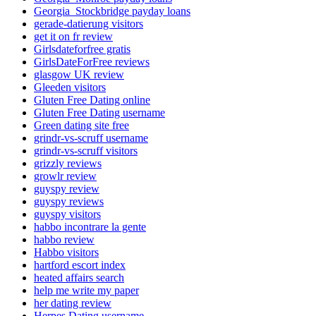
Georgia_Stockbridge payday loans
gerade-datierung visitors
get it on fr review
Girlsdateforfree gratis
GirlsDateForFree reviews
glasgow UK review
Gleeden visitors
Gluten Free Dating online
Gluten Free Dating username
Green dating site free
grindr-vs-scruff username
grindr-vs-scruff visitors
grizzly reviews
growlr review
guyspy review
guyspy reviews
guyspy visitors
habbo incontrare la gente
habbo review
Habbo visitors
hartford escort index
heated affairs search
help me write my paper
her dating review
Herpes Dating username