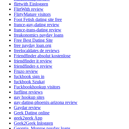
flirtwith Einloggen
FlirtWith review
FlirtyMature visitors
Foot Fetish dating site free
france-gay-dating review
france-trans-dating review
freakonomics payday loans
Free Best Dating Site
free payday loan.org
freelocaldates de reviews
Friendfinder absolut kostenlose
friendfinder it review
friendfinder-x review
Fruzo review
fuckbook sign in
fuckbook Szukaj
Fuckbookhookup visitors
furfling reviews
gay hookup sites
gay-dating-phoenix-arizona review
Gaydar review
Geek Dating online
geek2geek App
Geek2Geek Inloggen
Georgia_Monroe payday loans