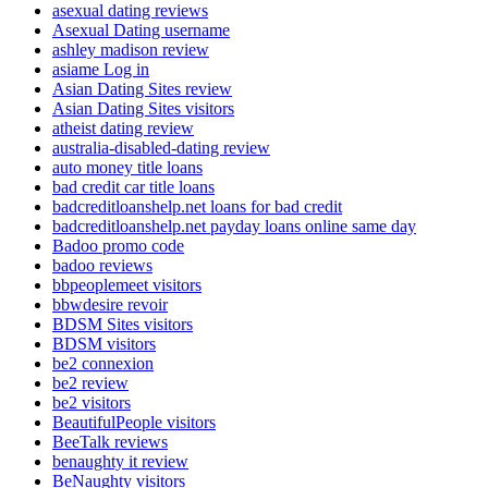
asexual dating reviews
Asexual Dating username
ashley madison review
asiame Log in
Asian Dating Sites review
Asian Dating Sites visitors
atheist dating review
australia-disabled-dating review
auto money title loans
bad credit car title loans
badcreditloanshelp.net loans for bad credit
badcreditloanshelp.net payday loans online same day
Badoo promo code
badoo reviews
bbpeoplemeet visitors
bbwdesire revoir
BDSM Sites visitors
BDSM visitors
be2 connexion
be2 review
be2 visitors
BeautifulPeople visitors
BeeTalk reviews
benaughty it review
BeNaughty visitors