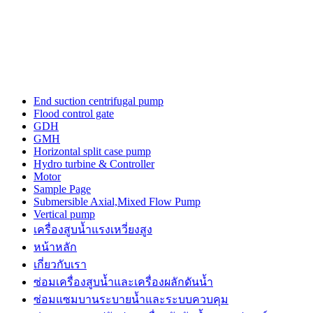
the
three-
dimensional
outline.
luxury
tagheuerwatches
issue
from
End suction centrifugal pump
the
Flood control gate
unique
GDH
trajectory
GMH
for
Horizontal split case pump
a
Hydro turbine & Controller
top
Motor
quality
Sample Page
watch
Submersible Axial,Mixed Flow Pump
maker.
Vertical pump
power
เครื่องสูบน้ำแรงเหวี่ยงสูง
is
the
หน้าหลัก
a
เกี่ยวกับเรา
sense
ซ่อมเครื่องสูบน้ำและเครื่องผลักดันน้ำ​
of
https://www.patekphilippewatches.to
ซ่อมแซมบานระบายน้ำและระบบควบคุม
reddit.