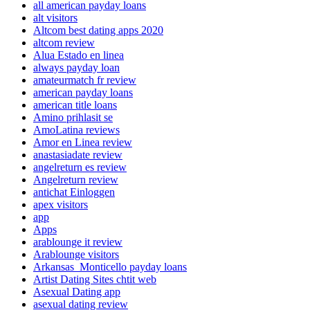
all american payday loans
alt visitors
Altcom best dating apps 2020
altcom review
Alua Estado en linea
always payday loan
amateurmatch fr review
american payday loans
american title loans
Amino prihlasit se
AmoLatina reviews
Amor en Linea review
anastasiadate review
angelreturn es review
Angelreturn review
antichat Einloggen
apex visitors
app
Apps
arablounge it review
Arablounge visitors
Arkansas_Monticello payday loans
Artist Dating Sites chtit web
Asexual Dating app
asexual dating review