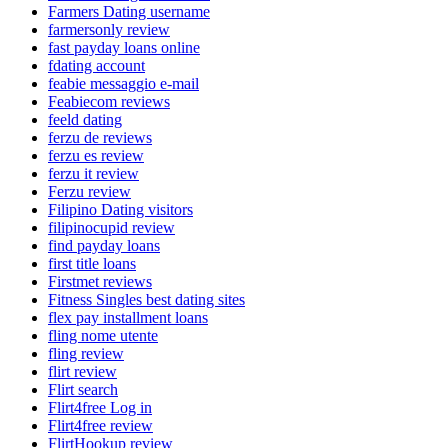
Farmers Dating username
farmersonly review
fast payday loans online
fdating account
feabie messaggio e-mail
Feabiecom reviews
feeld dating
ferzu de reviews
ferzu es review
ferzu it review
Ferzu review
Filipino Dating visitors
filipinocupid review
find payday loans
first title loans
Firstmet reviews
Fitness Singles best dating sites
flex pay installment loans
fling nome utente
fling review
flirt review
Flirt search
Flirt4free Log in
Flirt4free review
FlirtHookup review