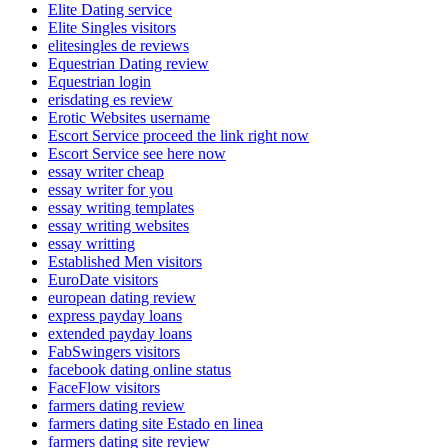
Elite Dating service
Elite Singles visitors
elitesingles de reviews
Equestrian Dating review
Equestrian login
erisdating es review
Erotic Websites username
Escort Service proceed the link right now
Escort Service see here now
essay writer cheap
essay writer for you
essay writing templates
essay writing websites
essay writting
Established Men visitors
EuroDate visitors
european dating review
express payday loans
extended payday loans
FabSwingers visitors
facebook dating online status
FaceFlow visitors
farmers dating review
farmers dating site Estado en linea
farmers dating site review