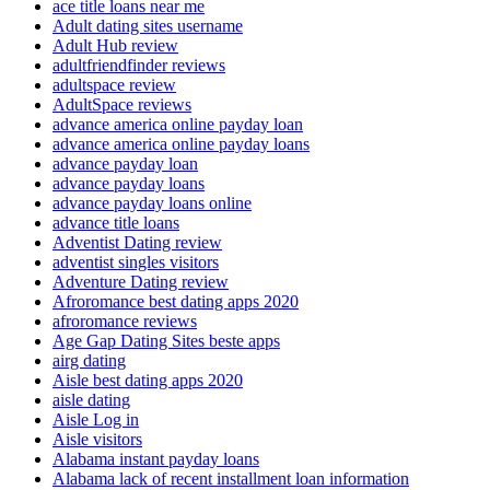
ace title loans near me
Adult dating sites username
Adult Hub review
adultfriendfinder reviews
adultspace review
AdultSpace reviews
advance america online payday loan
advance america online payday loans
advance payday loan
advance payday loans
advance payday loans online
advance title loans
Adventist Dating review
adventist singles visitors
Adventure Dating review
Afroromance best dating apps 2020
afroromance reviews
Age Gap Dating Sites beste apps
airg dating
Aisle best dating apps 2020
aisle dating
Aisle Log in
Aisle visitors
Alabama instant payday loans
Alabama lack of recent installment loan information