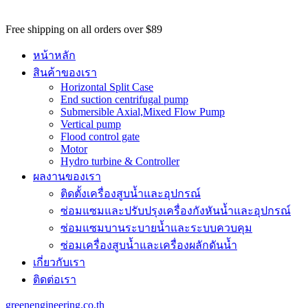
potential
customers
Free shipping on all orders over $89
won't
be
หน้าหลัก
able
สินค้าของเรา
to
Horizontal Split Case
benefit
End suction centrifugal pump
from
Submersible Axial,Mixed Flow Pump
the
Vertical pump
best
Flood control gate
services
Motor
major
Hydro turbine & Controller
benefit
ผลงานของเรา
of
best
ติดตั้งเครื่องสูบน้ำและอุปกรณ์
swiss
ซ่อมแซมและปรับปรุงเครื่องกังหันน้ำและอุปกรณ์
omega
watch
ซ่อมแซมบานระบายน้ำและระบบควบคุม
replica
.
ซ่อมเครื่องสูบน้ำและเครื่องผลักดันน้ำ​
https://www.perfectrichardmille.com/
เกี่ยวกับเรา
has
set
ติดต่อเรา
the
quality
greenengineering.co.th