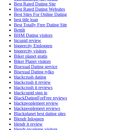
Best Rated Dating Site
Best Rated Dating Websites
Best Sites For Online Dating
best title loan
Best Totally Free Dating Site
Bettilt
BHM Dating visitors
bicupid review
biggercity Einloggen
biggercity visitors
Biker planet gratis
Biker Planet visitors
Bisexual Dating service
Bisexual Dating tylko
blackcrush dating
blackcrush it review
blackcrush it reviews
blackcupid sign in
BlackDatingForFree reviews
blackpeoplemeet review
blackpeoplemeet reviews
Blackplanet best dating sites
Blendr Inloggen
blendr it review
blendr-inceleme visitors