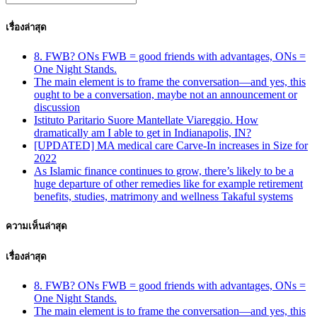
เรื่องล่าสุด
8. FWB? ONs FWB = good friends with advantages, ONs =
One Night Stands.
The main element is to frame the conversation—and yes, this
ought to be a conversation, maybe not an announcement or
discussion
Istituto Paritario Suore Mantellate Viareggio. How
dramatically am I able to get in Indianapolis, IN?
[UPDATED] MA medical care Carve-In increases in Size for
2022
As Islamic finance continues to grow, there’s likely to be a
huge departure of other remedies like for example retirement
benefits, studies, matrimony and wellness Takaful systems
ความเห็นล่าสุด
เรื่องล่าสุด
8. FWB? ONs FWB = good friends with advantages, ONs =
One Night Stands.
The main element is to frame the conversation—and yes, this