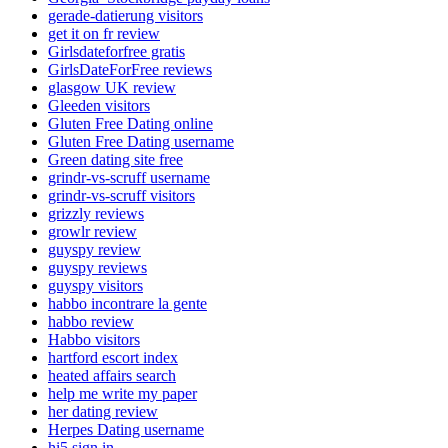
gerade-datierung visitors
get it on fr review
Girlsdateforfree gratis
GirlsDateForFree reviews
glasgow UK review
Gleeden visitors
Gluten Free Dating online
Gluten Free Dating username
Green dating site free
grindr-vs-scruff username
grindr-vs-scruff visitors
grizzly reviews
growlr review
guyspy review
guyspy reviews
guyspy visitors
habbo incontrare la gente
habbo review
Habbo visitors
hartford escort index
heated affairs search
help me write my paper
her dating review
Herpes Dating username
hi5 sign in