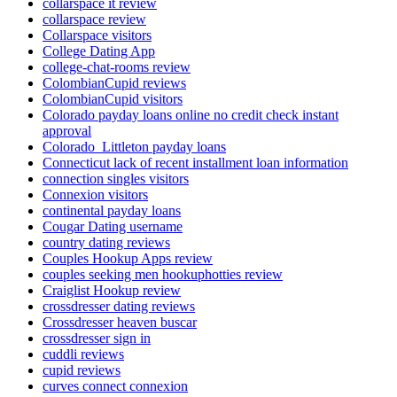
collarspace it review
collarspace review
Collarspace visitors
College Dating App
college-chat-rooms review
ColombianCupid reviews
ColombianCupid visitors
Colorado payday loans online no credit check instant
approval
Colorado_Littleton payday loans
Connecticut lack of recent installment loan information
connection singles visitors
Connexion visitors
continental payday loans
Cougar Dating username
country dating reviews
Couples Hookup Apps review
couples seeking men hookuphotties review
Craiglist Hookup review
crossdresser dating reviews
Crossdresser heaven buscar
crossdresser sign in
cuddli reviews
cupid reviews
curves connect connexion