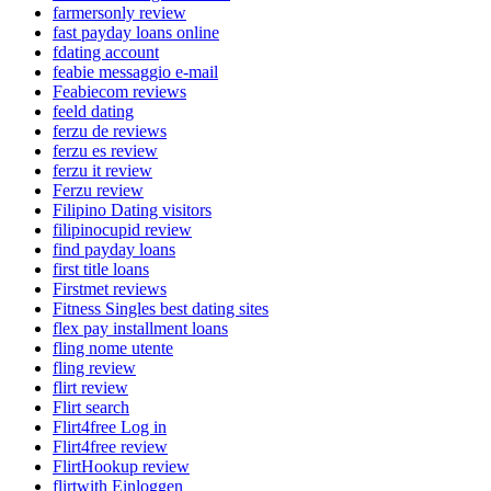
farmersonly review
fast payday loans online
fdating account
feabie messaggio e-mail
Feabiecom reviews
feeld dating
ferzu de reviews
ferzu es review
ferzu it review
Ferzu review
Filipino Dating visitors
filipinocupid review
find payday loans
first title loans
Firstmet reviews
Fitness Singles best dating sites
flex pay installment loans
fling nome utente
fling review
flirt review
Flirt search
Flirt4free Log in
Flirt4free review
FlirtHookup review
flirtwith Einloggen