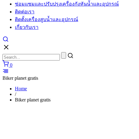
ซ่อมแซมและปรับปรุงเครื่องกังหันน้ำและอุปกรณ์
cartier
watches
ติดต่อเรา
replica
ติดตั้งเครื่องสูบน้ำและอุปกรณ์
for
sale
เกี่ยวกับเรา
in
usa
layout
to
make
unique
0
performs.
https://www.watchesiwc.to/
enjoys
Biker planet gratis
the
highly
Home
prestige
/
in
Biker planet gratis
the
world
of
watch.