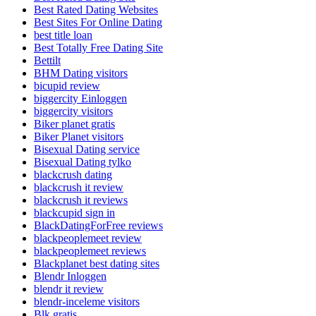
Best Rated Dating Websites
Best Sites For Online Dating
best title loan
Best Totally Free Dating Site
Bettilt
BHM Dating visitors
bicupid review
biggercity Einloggen
biggercity visitors
Biker planet gratis
Biker Planet visitors
Bisexual Dating service
Bisexual Dating tylko
blackcrush dating
blackcrush it review
blackcrush it reviews
blackcupid sign in
BlackDatingForFree reviews
blackpeoplemeet review
blackpeoplemeet reviews
Blackplanet best dating sites
Blendr Inloggen
blendr it review
blendr-inceleme visitors
Blk gratis