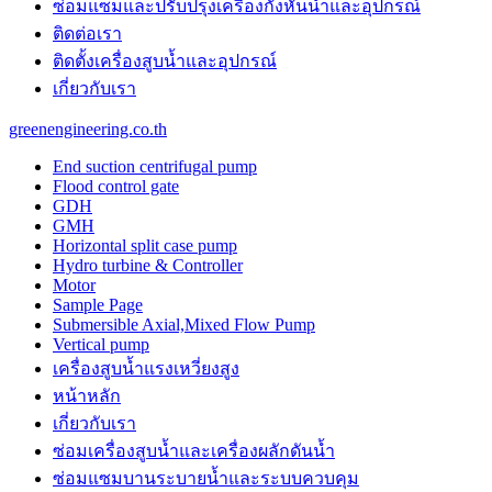
ซ่อมแซมและปรับปรุงเครื่องกังหันน้ำและอุปกรณ์
the
unique
ติดต่อเรา
purchase
ติดตั้งเครื่องสูบน้ำและอุปกรณ์
benefit
เกี่ยวกับเรา
is
probably
greenengineering.co.th
the
features
End suction centrifugal pump
of
Flood control gate
best
GDH
panerai
GMH
replica
.
Horizontal split case pump
https://www.paneraiwatches.to/
Hydro turbine & Controller
chronograph
Motor
perpetual
Sample Page
calendar
Submersible Axial,Mixed Flow Pump
mens
Vertical pump
watch.
เครื่องสูบน้ำแรงเหวี่ยงสูง
cartierwatch
usa
หน้าหลัก
instructing
เกี่ยวกับเรา
online
watchmaking
ซ่อมเครื่องสูบน้ำและเครื่องผลักดันน้ำ​
trained
ซ่อมแซมบานระบายน้ำและระบบควบคุม
professionals.