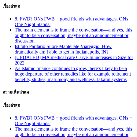
เรื่องล่าสุด
8. FWB? ONs FWB = good friends with advantages, ONs =
One Night Stands.
The main element is to frame the conversation—and yes, this
ought to be a conversation, maybe not an announcement or
discussion
Istituto Paritario Suore Mantellate Viareggio. How
dramatically am I able to get in Indianapolis, IN?
[UPDATED] MA medical care Carve-In increases in Size for
2022
As Islamic finance continues to grow, there’s likely to be a
huge departure of other remedies like for example retirement
benefits, studies, matrimony and wellness Takaful systems
ความเห็นล่าสุด
เรื่องล่าสุด
8. FWB? ONs FWB = good friends with advantages, ONs =
One Night Stands.
The main element is to frame the conversation—and yes, this
ought to be a conversation, maybe not an announcement or