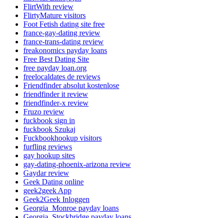
FlirtWith review
FlirtyMature visitors
Foot Fetish dating site free
france-gay-dating review
france-trans-dating review
freakonomics payday loans
Free Best Dating Site
free payday loan.org
freelocaldates de reviews
Friendfinder absolut kostenlose
friendfinder it review
friendfinder-x review
Fruzo review
fuckbook sign in
fuckbook Szukaj
Fuckbookhookup visitors
furfling reviews
gay hookup sites
gay-dating-phoenix-arizona review
Gaydar review
Geek Dating online
geek2geek App
Geek2Geek Inloggen
Georgia_Monroe payday loans
Georgia_Stockbridge payday loans