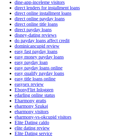
dine-app-inceleme visitors
direct lenders for installment loans
direct online installment loans
direct online payday loans
direct online title loans
direct payday loans
disney-dating reviews
do payday loans affect credit
dominicancupid review
easy fast payday loans
easy money payday loans
easy payday loan
easy payday loans online
easy qualify payday loans
easy title loans online
easysex review
EbonyFlirt Inloggen
edarling online status
Eharmony gratis
eharmony Szukaj
eharmony visitors
eharmony-vs-okcupid visitors
Elite Dating caldo
elite dating review
Elite Dating service