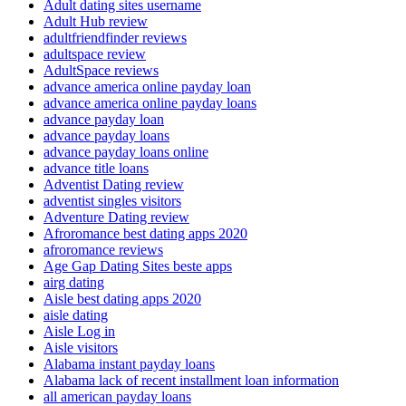
Adult dating sites username
Adult Hub review
adultfriendfinder reviews
adultspace review
AdultSpace reviews
advance america online payday loan
advance america online payday loans
advance payday loan
advance payday loans
advance payday loans online
advance title loans
Adventist Dating review
adventist singles visitors
Adventure Dating review
Afroromance best dating apps 2020
afroromance reviews
Age Gap Dating Sites beste apps
airg dating
Aisle best dating apps 2020
aisle dating
Aisle Log in
Aisle visitors
Alabama instant payday loans
Alabama lack of recent installment loan information
all american payday loans