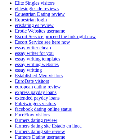
Elite Singles visitors
elitesingles de reviews
Equestrian Dating review
Equestrian login
erisdating es review
Erotic Websites username
Escort Service proceed the link right now
Escort Service see here now
essay writer cheap
essay writer for you
essay writing templates
essay writing websites
essay writting
Established Men visitors
EuroDate visitors
european dating review
express payday loans
extended payday loans
FabSwingers visitors
facebook dating online status
FaceFlow visitors
farmers dating review
farmers dating site Estado en linea
farmers dating site review
Farmers Dating username