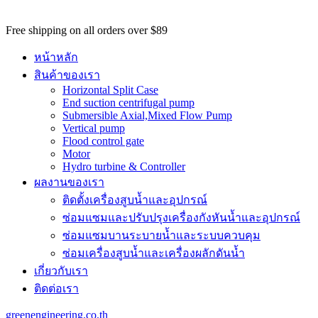
potential
customers
Free shipping on all orders over $89
won't
be
หน้าหลัก
able
สินค้าของเรา
to
Horizontal Split Case
benefit
End suction centrifugal pump
from
Submersible Axial,Mixed Flow Pump
the
Vertical pump
best
Flood control gate
services
Motor
major
Hydro turbine & Controller
benefit
ผลงานของเรา
of
best
ติดตั้งเครื่องสูบน้ำและอุปกรณ์
swiss
ซ่อมแซมและปรับปรุงเครื่องกังหันน้ำและอุปกรณ์
omega
watch
ซ่อมแซมบานระบายน้ำและระบบควบคุม
replica
.
ซ่อมเครื่องสูบน้ำและเครื่องผลักดันน้ำ​
https://www.perfectrichardmille.com/
เกี่ยวกับเรา
has
set
ติดต่อเรา
the
quality
greenengineering.co.th