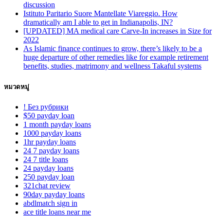
discussion
Istituto Paritario Suore Mantellate Viareggio. How
dramatically am I able to get in Indianapolis, IN?
[UPDATED] MA medical care Carve-In increases in Size for
2022
As Islamic finance continues to grow, there’s likely to be a
huge departure of other remedies like for example retirement
benefits, studies, matrimony and wellness Takaful systems
หมวดหมู่
! Без рубрики
$50 payday loan
1 month payday loans
1000 payday loans
1hr payday loans
24 7 payday loans
24 7 title loans
24 payday loans
250 payday loan
321chat review
90day payday loans
abdlmatch sign in
ace title loans near me