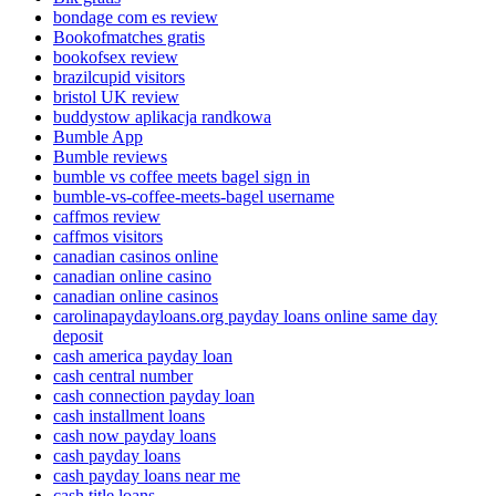
bondage com es review
Bookofmatches gratis
bookofsex review
brazilcupid visitors
bristol UK review
buddystow aplikacja randkowa
Bumble App
Bumble reviews
bumble vs coffee meets bagel sign in
bumble-vs-coffee-meets-bagel username
caffmos review
caffmos visitors
canadian casinos online
canadian online casino
canadian online casinos
carolinapaydayloans.org payday loans online same day
deposit
cash america payday loan
cash central number
cash connection payday loan
cash installment loans
cash now payday loans
cash payday loans
cash payday loans near me
cash title loans