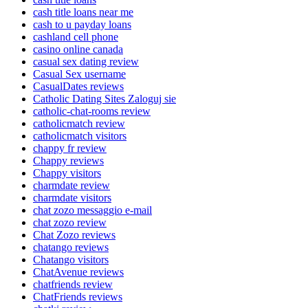
cash title loans near me
cash to u payday loans
cashland cell phone
casino online canada
casual sex dating review
Casual Sex username
CasualDates reviews
Catholic Dating Sites Zaloguj sie
catholic-chat-rooms review
catholicmatch review
catholicmatch visitors
chappy fr review
Chappy reviews
Chappy visitors
charmdate review
charmdate visitors
chat zozo messaggio e-mail
chat zozo review
Chat Zozo reviews
chatango reviews
Chatango visitors
ChatAvenue reviews
chatfriends review
ChatFriends reviews