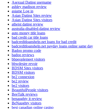
Asexual Dating username
ashley madison review
asiame Log in
Asian Dating Sites review
Asian Dating Sites visitors
atheist dating review
australia-disabled-dating review
auto money title loans
bad credit car title loans
badcreditloanshelp.net loans for bad credit
badcreditloanshelp.net payday loans online same day
Badoo promo code
badoo reviews
bbpeoplemeet visitors
bbwdesire revoir
BDSM Sites visitors
BDSM visitors
be2 connexion
be2 review
be2 visitors
BeautifulPeople visitors
BeeTalk reviews
benaughty it review
BeNaughty visitors
best canadian online casino