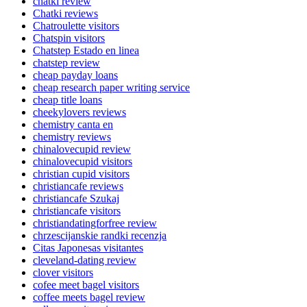
chatki review
Chatki reviews
Chatroulette visitors
Chatspin visitors
Chatstep Estado en linea
chatstep review
cheap payday loans
cheap research paper writing service
cheap title loans
cheekylovers reviews
chemistry canta en
chemistry reviews
chinalovecupid review
chinalovecupid visitors
christian cupid visitors
christiancafe reviews
christiancafe Szukaj
christiancafe visitors
christiandatingforfree review
chrzescijanskie randki recenzja
Citas Japonesas visitantes
cleveland-dating review
clover visitors
cofee meet bagel visitors
coffee meets bagel review