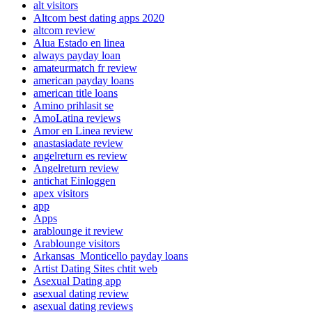
alt visitors
Altcom best dating apps 2020
altcom review
Alua Estado en linea
always payday loan
amateurmatch fr review
american payday loans
american title loans
Amino prihlasit se
AmoLatina reviews
Amor en Linea review
anastasiadate review
angelreturn es review
Angelreturn review
antichat Einloggen
apex visitors
app
Apps
arablounge it review
Arablounge visitors
Arkansas_Monticello payday loans
Artist Dating Sites chtit web
Asexual Dating app
asexual dating review
asexual dating reviews