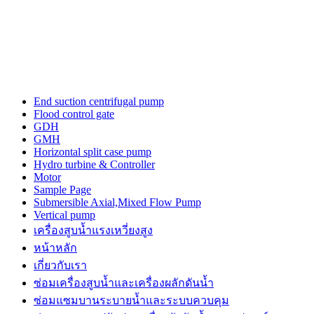
the
three-
dimensional
outline.
luxury
tagheuerwatches
issue
from
End suction centrifugal pump
the
Flood control gate
unique
GDH
trajectory
GMH
for
Horizontal split case pump
a
Hydro turbine & Controller
top
Motor
quality
Sample Page
watch
Submersible Axial,Mixed Flow Pump
maker.
Vertical pump
power
เครื่องสูบน้ำแรงเหวี่ยงสูง
is
the
หน้าหลัก
a
เกี่ยวกับเรา
sense
ซ่อมเครื่องสูบน้ำและเครื่องผลักดันน้ำ​
of
https://www.patekphilippewatches.to
ซ่อมแซมบานระบายน้ำและระบบควบคุม
reddit.