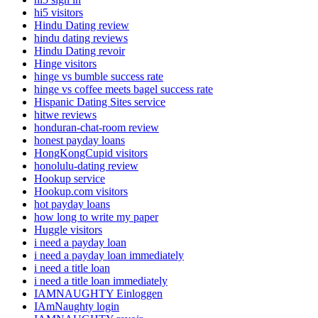
hi5 visitors
Hindu Dating review
hindu dating reviews
Hindu Dating revoir
Hinge visitors
hinge vs bumble success rate
hinge vs coffee meets bagel success rate
Hispanic Dating Sites service
hitwe reviews
honduran-chat-room review
honest payday loans
HongKongCupid visitors
honolulu-dating review
Hookup service
Hookup.com visitors
hot payday loans
how long to write my paper
Huggle visitors
i need a payday loan
i need a payday loan immediately
i need a title loan
i need a title loan immediately
IAMNAUGHTY Einloggen
IAmNaughty login