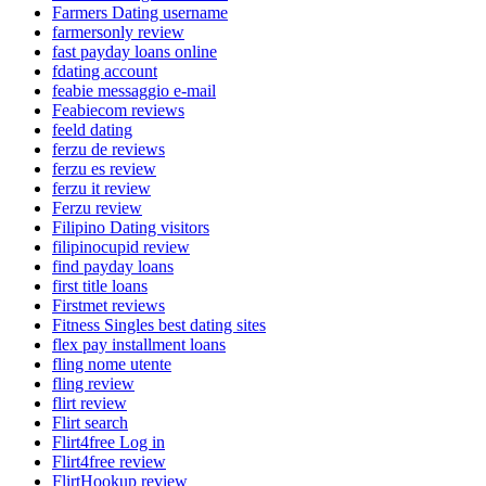
Farmers Dating username
farmersonly review
fast payday loans online
fdating account
feabie messaggio e-mail
Feabiecom reviews
feeld dating
ferzu de reviews
ferzu es review
ferzu it review
Ferzu review
Filipino Dating visitors
filipinocupid review
find payday loans
first title loans
Firstmet reviews
Fitness Singles best dating sites
flex pay installment loans
fling nome utente
fling review
flirt review
Flirt search
Flirt4free Log in
Flirt4free review
FlirtHookup review