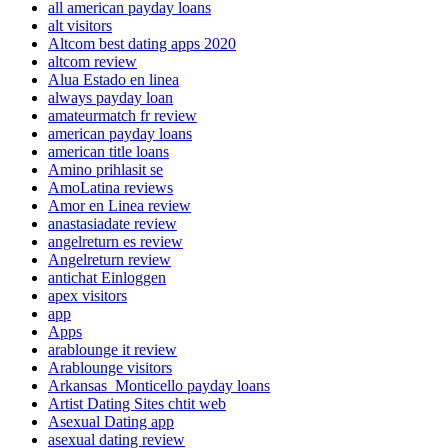
all american payday loans
alt visitors
Altcom best dating apps 2020
altcom review
Alua Estado en linea
always payday loan
amateurmatch fr review
american payday loans
american title loans
Amino prihlasit se
AmoLatina reviews
Amor en Linea review
anastasiadate review
angelreturn es review
Angelreturn review
antichat Einloggen
apex visitors
app
Apps
arablounge it review
Arablounge visitors
Arkansas_Monticello payday loans
Artist Dating Sites chtit web
Asexual Dating app
asexual dating review