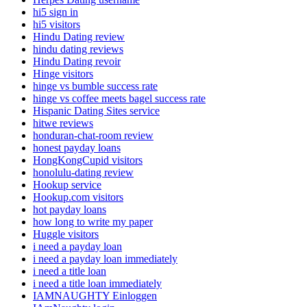
hi5 sign in
hi5 visitors
Hindu Dating review
hindu dating reviews
Hindu Dating revoir
Hinge visitors
hinge vs bumble success rate
hinge vs coffee meets bagel success rate
Hispanic Dating Sites service
hitwe reviews
honduran-chat-room review
honest payday loans
HongKongCupid visitors
honolulu-dating review
Hookup service
Hookup.com visitors
hot payday loans
how long to write my paper
Huggle visitors
i need a payday loan
i need a payday loan immediately
i need a title loan
i need a title loan immediately
IAMNAUGHTY Einloggen