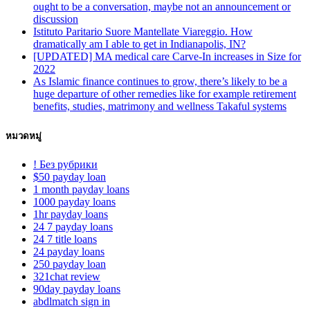
ought to be a conversation, maybe not an announcement or
discussion
Istituto Paritario Suore Mantellate Viareggio. How
dramatically am I able to get in Indianapolis, IN?
[UPDATED] MA medical care Carve-In increases in Size for
2022
As Islamic finance continues to grow, there’s likely to be a
huge departure of other remedies like for example retirement
benefits, studies, matrimony and wellness Takaful systems
หมวดหมู่
! Без рубрики
$50 payday loan
1 month payday loans
1000 payday loans
1hr payday loans
24 7 payday loans
24 7 title loans
24 payday loans
250 payday loan
321chat review
90day payday loans
abdlmatch sign in