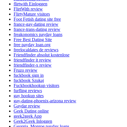
flirtwith Einloggen
FlirtWith review
FlirtyMature visitors
Foot Fetish dating site free
france-gay-dating review
france-trans-dating review
freakonomics payday loans
Free Best Dating Site
free payday loan.org
freelocaldates de reviews
Friendfinder absolut kostenlose
friendfinder it review
friendfinder-x review
Fruzo review
fuckbook sign in
fuckbook Szukaj
Fuckbookhookup visitors
furfling reviews
gay hookup sites
gay-dating-phoenix-arizona review
Gaydar review
Geek Dating online
geek2geek App
Geek2Geek Inloggen
Georgia_Monroe payday loans