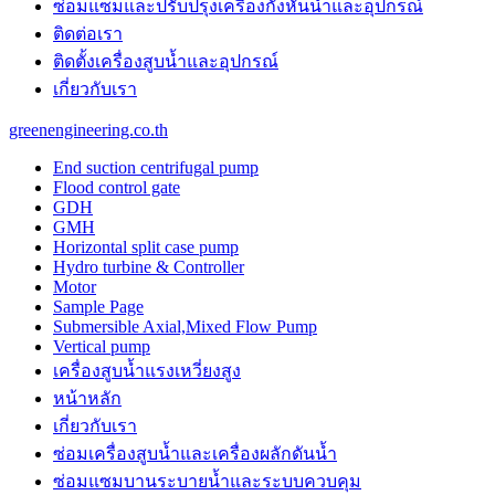
ซ่อมแซมและปรับปรุงเครื่องกังหันน้ำและอุปกรณ์
the
unique
ติดต่อเรา
purchase
ติดตั้งเครื่องสูบน้ำและอุปกรณ์
benefit
เกี่ยวกับเรา
is
probably
greenengineering.co.th
the
features
End suction centrifugal pump
of
Flood control gate
best
GDH
panerai
GMH
replica
.
Horizontal split case pump
https://www.paneraiwatches.to/
Hydro turbine & Controller
chronograph
Motor
perpetual
Sample Page
calendar
Submersible Axial,Mixed Flow Pump
mens
Vertical pump
watch.
เครื่องสูบน้ำแรงเหวี่ยงสูง
cartierwatch
usa
หน้าหลัก
instructing
เกี่ยวกับเรา
online
watchmaking
ซ่อมเครื่องสูบน้ำและเครื่องผลักดันน้ำ​
trained
ซ่อมแซมบานระบายน้ำและระบบควบคุม
professionals.