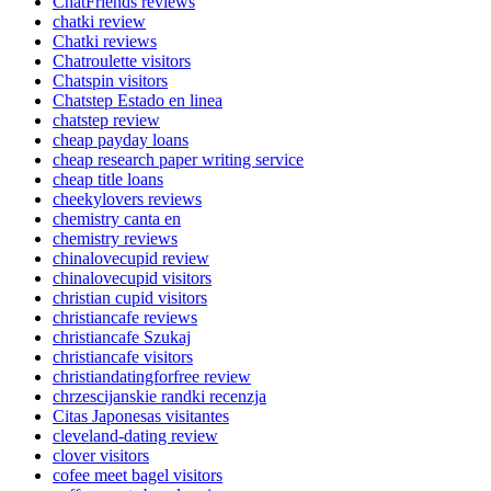
ChatFriends reviews
chatki review
Chatki reviews
Chatroulette visitors
Chatspin visitors
Chatstep Estado en linea
chatstep review
cheap payday loans
cheap research paper writing service
cheap title loans
cheekylovers reviews
chemistry canta en
chemistry reviews
chinalovecupid review
chinalovecupid visitors
christian cupid visitors
christiancafe reviews
christiancafe Szukaj
christiancafe visitors
christiandatingforfree review
chrzescijanskie randki recenzja
Citas Japonesas visitantes
cleveland-dating review
clover visitors
cofee meet bagel visitors