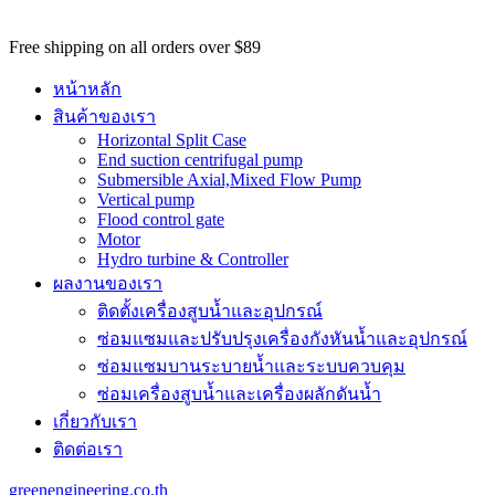
potential
customers
Free shipping on all orders over $89
won't
be
หน้าหลัก
able
สินค้าของเรา
to
Horizontal Split Case
benefit
End suction centrifugal pump
from
Submersible Axial,Mixed Flow Pump
the
Vertical pump
best
Flood control gate
services
Motor
major
Hydro turbine & Controller
benefit
ผลงานของเรา
of
best
ติดตั้งเครื่องสูบน้ำและอุปกรณ์
swiss
ซ่อมแซมและปรับปรุงเครื่องกังหันน้ำและอุปกรณ์
omega
watch
ซ่อมแซมบานระบายน้ำและระบบควบคุม
replica
.
ซ่อมเครื่องสูบน้ำและเครื่องผลักดันน้ำ​
https://www.perfectrichardmille.com/
เกี่ยวกับเรา
has
set
ติดต่อเรา
the
quality
greenengineering.co.th