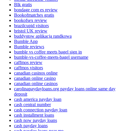
Blk gratis
bondage com es review
Bookofmatches gratis
bookofsex review
brazilcupid visitors
bristol UK review
buddystow aplikacja randkowa
Bumble App
Bumble reviews
bumble vs coffee meets bagel sign in
bumble-vs-coffee-meets-bagel username
caffmos review
caffmos visitors
canadian casinos online
canadian online casino
canadian online casinos
carolinapaydayloans.org payday loans online same day
deposit
cash america payday loan
cash central number
cash connection payday loan
cash installment loans
cash now payday loans
cash payday loans
cash payday loans near me