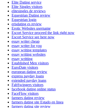
Elite Dating service
Elite Singles visitors
elitesingles de reviews
Equestrian Dating review
Equestrian login
erisdating es review
Erotic Websites username
Escort Service proceed the link right now
Escort Service see here now
essay writer cheap
essay writer for you
essay writing templates
essay writing websites
essay writting
Established Men visitors
EuroDate visitors
european dating review
express payday loans
extended payday loans
FabSwingers visitors
facebook dating online status
FaceFlow visitors
farmers dating review
farmers dating site Estado en linea
farmers dating site review