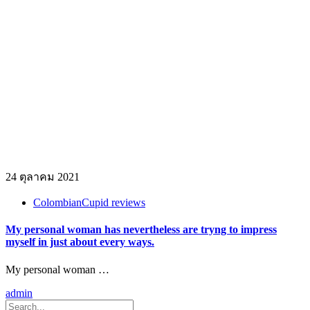
24 ตุลาคม 2021
ColombianCupid reviews
My personal woman has nevertheless are tryng to impress
myself in just about every ways.
My personal woman …
admin