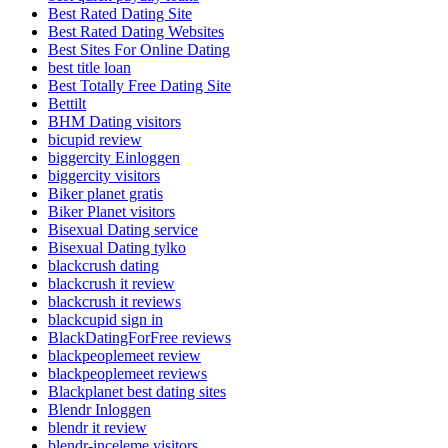
Best Rated Dating Site
Best Rated Dating Websites
Best Sites For Online Dating
best title loan
Best Totally Free Dating Site
Bettilt
BHM Dating visitors
bicupid review
biggercity Einloggen
biggercity visitors
Biker planet gratis
Biker Planet visitors
Bisexual Dating service
Bisexual Dating tylko
blackcrush dating
blackcrush it review
blackcrush it reviews
blackcupid sign in
BlackDatingForFree reviews
blackpeoplemeet review
blackpeoplemeet reviews
Blackplanet best dating sites
Blendr Inloggen
blendr it review
blendr-inceleme visitors