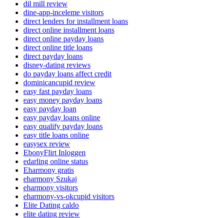
dil mill review
dine-app-inceleme visitors
direct lenders for installment loans
direct online installment loans
direct online payday loans
direct online title loans
direct payday loans
disney-dating reviews
do payday loans affect credit
dominicancupid review
easy fast payday loans
easy money payday loans
easy payday loan
easy payday loans online
easy qualify payday loans
easy title loans online
easysex review
EbonyFlirt Inloggen
edarling online status
Eharmony gratis
eharmony Szukaj
eharmony visitors
eharmony-vs-okcupid visitors
Elite Dating caldo
elite dating review