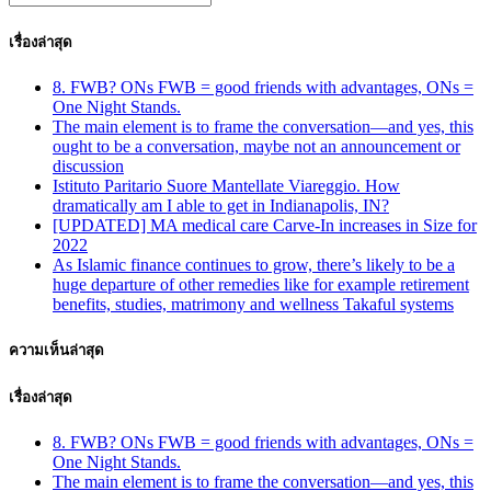
เรื่องล่าสุด
8. FWB? ONs FWB = good friends with advantages, ONs =
One Night Stands.
The main element is to frame the conversation—and yes, this
ought to be a conversation, maybe not an announcement or
discussion
Istituto Paritario Suore Mantellate Viareggio. How
dramatically am I able to get in Indianapolis, IN?
[UPDATED] MA medical care Carve-In increases in Size for
2022
As Islamic finance continues to grow, there’s likely to be a
huge departure of other remedies like for example retirement
benefits, studies, matrimony and wellness Takaful systems
ความเห็นล่าสุด
เรื่องล่าสุด
8. FWB? ONs FWB = good friends with advantages, ONs =
One Night Stands.
The main element is to frame the conversation—and yes, this