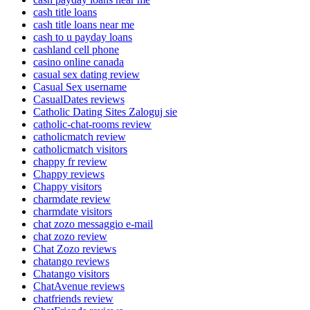
cash title loans
cash title loans near me
cash to u payday loans
cashland cell phone
casino online canada
casual sex dating review
Casual Sex username
CasualDates reviews
Catholic Dating Sites Zaloguj sie
catholic-chat-rooms review
catholicmatch review
catholicmatch visitors
chappy fr review
Chappy reviews
Chappy visitors
charmdate review
charmdate visitors
chat zozo messaggio e-mail
chat zozo review
Chat Zozo reviews
chatango reviews
Chatango visitors
ChatAvenue reviews
chatfriends review