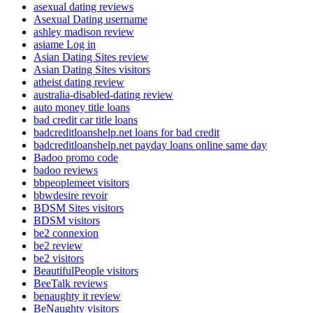
asexual dating reviews
Asexual Dating username
ashley madison review
asiame Log in
Asian Dating Sites review
Asian Dating Sites visitors
atheist dating review
australia-disabled-dating review
auto money title loans
bad credit car title loans
badcreditloanshelp.net loans for bad credit
badcreditloanshelp.net payday loans online same day
Badoo promo code
badoo reviews
bbpeoplemeet visitors
bbwdesire revoir
BDSM Sites visitors
BDSM visitors
be2 connexion
be2 review
be2 visitors
BeautifulPeople visitors
BeeTalk reviews
benaughty it review
BeNaughty visitors