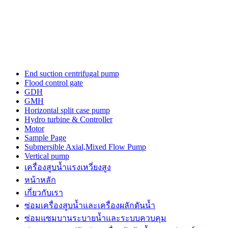
the
three-
dimensional
outline.
luxury
tagheuerwatches
issue
from
End suction centrifugal pump
the
Flood control gate
unique
GDH
trajectory
GMH
for
Horizontal split case pump
a
Hydro turbine & Controller
top
Motor
quality
Sample Page
watch
Submersible Axial,Mixed Flow Pump
maker.
Vertical pump
power
เครื่องสูบน้ำแรงเหวี่ยงสูง
is
the
หน้าหลัก
a
เกี่ยวกับเรา
sense
ซ่อมเครื่องสูบน้ำและเครื่องผลักดันน้ำ​
of
https://www.patekphilippewatches.to
ซ่อมแซมบานระบายน้ำและระบบควบคุม
reddit.