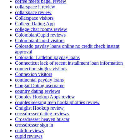
coffee meets bagel review
collarspace it review
collarspace review
Collarspace visitors
College Dating App
college-chat-rooms review
ColombianCupid reviews
ColombianCupid visitors
Colorado payday loans online no credit check instant
approval
Colorado_Littleton payday loans
Connecticut lack of recent installment loan information
connection singles visitors
Connexion visitors
continental payday loans
Cougar Dating username
country dating reviews
Couples Hookup Apps review
couples seeking men hookuphotties review
Craiglist Hookup review
crossdresser dating reviews
Crossdresser heaven buscar
crossdresser sign in
cuddli reviews
cupid reviews