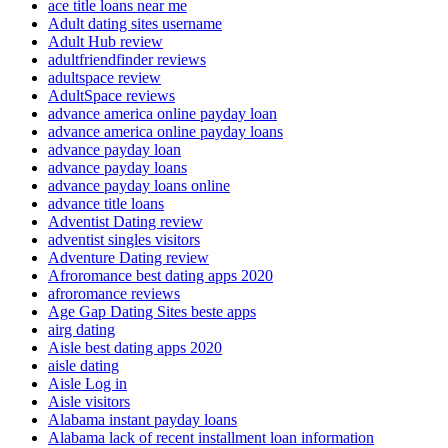
ace title loans near me
Adult dating sites username
Adult Hub review
adultfriendfinder reviews
adultspace review
AdultSpace reviews
advance america online payday loan
advance america online payday loans
advance payday loan
advance payday loans
advance payday loans online
advance title loans
Adventist Dating review
adventist singles visitors
Adventure Dating review
Afroromance best dating apps 2020
afroromance reviews
Age Gap Dating Sites beste apps
airg dating
Aisle best dating apps 2020
aisle dating
Aisle Log in
Aisle visitors
Alabama instant payday loans
Alabama lack of recent installment loan information