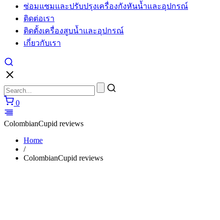
ซ่อมแซมและปรับปรุงเครื่องกังหันน้ำและอุปกรณ์
cartier
watches
ติดต่อเรา
replica
ติดตั้งเครื่องสูบน้ำและอุปกรณ์
for
sale
เกี่ยวกับเรา
in
usa
layout
to
make
unique
0
performs.
https://www.watchesiwc.to/
enjoys
ColombianCupid reviews
the
highly
Home
prestige
/
in
ColombianCupid reviews
the
world
of
watch.