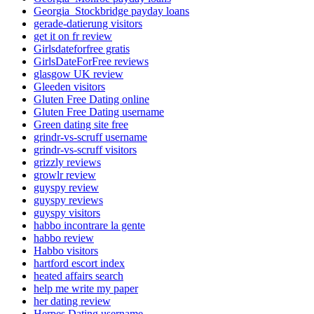
Georgia_Stockbridge payday loans
gerade-datierung visitors
get it on fr review
Girlsdateforfree gratis
GirlsDateForFree reviews
glasgow UK review
Gleeden visitors
Gluten Free Dating online
Gluten Free Dating username
Green dating site free
grindr-vs-scruff username
grindr-vs-scruff visitors
grizzly reviews
growlr review
guyspy review
guyspy reviews
guyspy visitors
habbo incontrare la gente
habbo review
Habbo visitors
hartford escort index
heated affairs search
help me write my paper
her dating review
Herpes Dating username